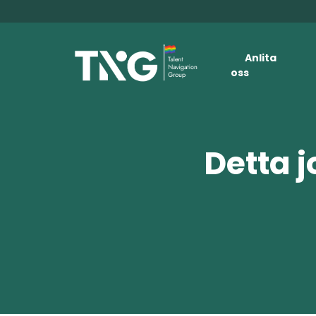
Anlita
oss
Detta j