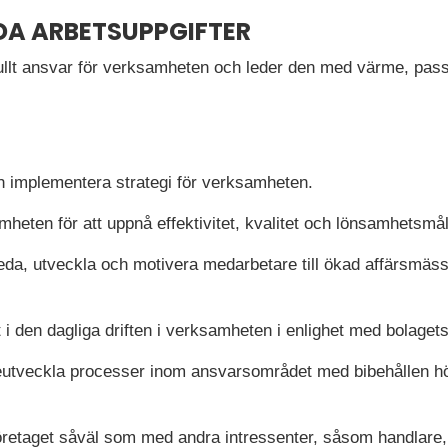
DA ARBETSUPPGIFTER
fullt ansvar för verksamheten och leder den med värme, pa
ch implementera strategi för verksamheten.
heten för att uppnå effektivitet, kvalitet och lönsamhetsmål
da, utveckla och motivera medarbetare till ökad affärsmä
t i den dagliga driften i verksamheten i enlighet med bolagets
reutveckla processer inom ansvarsområdet med bibehållen hö
retaget såväl som med andra intressenter, såsom handlare,