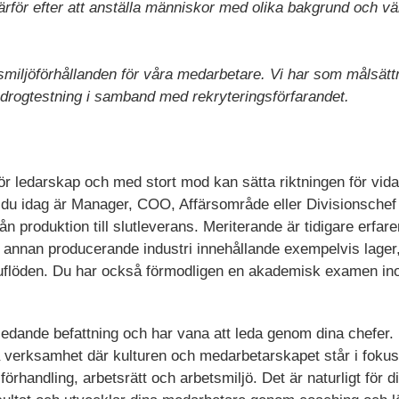
ärför efter att anställa människor med olika bakgrund och v
.
iljöförhållanden för våra medarbetare. Vi har som målsättnin
r drogtestning i samband med rekryteringsförfarandet.
ör ledarskap och med stort mod kan sätta riktningen för vida
tt du idag är Manager, COO, Affärsområde eller Divisionschef 
rån produktion till slutleverans. Meriterande är tidigare erfar
annan producerande industri innehållande exempelvis lager, t
ruflöden. Du har också förmodligen en akademisk examen ino
ledande befattning och har vana att leda genom dina chefer. 
 verksamhet där kulturen och medarbetarskapet står i foku
rhandling, arbetsrätt och arbetsmiljö. Det är naturligt för di