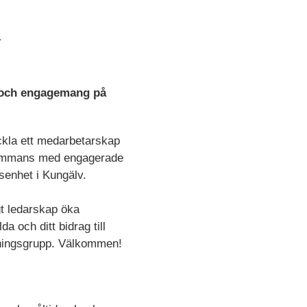
v
ur och engagemang på
eckla ett medarbetarskap
llsammans med engagerade
nsenhet i Kungälv.
igt ledarskap öka
a och ditt bidrag till
ledningsgrupp. Välkommen!