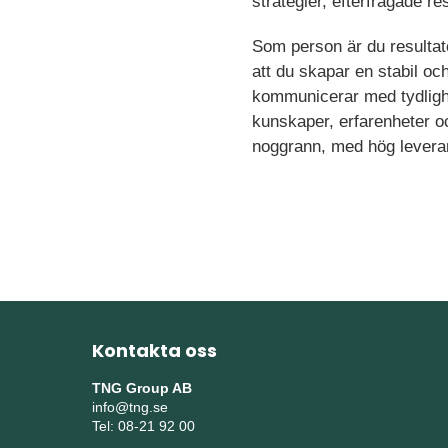
strategier, efterfrågade 
Som person är du resultator
att du skapar en stabil o
kommunicerar med tydligh
kunskaper, erfarenheter o
noggrann, med hög leveransf
Kontakta oss
TNG Group AB
info@tng.se
Tel: 08-21 92 00