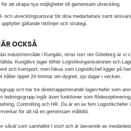
, för att skapa nya möjligheter till gemensam utveckling.
- och utvecklingsansvar för dina medarbetare samt ansvarig 
uppfyller gällande riktlinjer och strategi.
BÄR OCKSÅ
lsbo industriområde i Kungälv, strax norr om Göteborg är vi
tällda. Kungälvs lager tillhör Logistikorganisationen och Lage
ment och transport, men fokus som Logistikchef ligger på ha
et håller öppet 24 timmar om dygnet, sju dagar i veckan.
gsgrupp och har tre direktrapporterande lagerchefer som ans
in ledningsgrupp ingår även funktioner som flödesoptimerin
edning, Controlling och HR. Du är en av fem Logistikchefer 
samverkar för att nå en gemensam målbild.
r såväl som samhället i stort och är beroende av medarbet