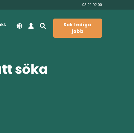
08-21 92 00
akt
Sök lediga
jobb
att söka