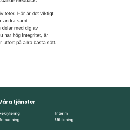
löpande feedback.
iteter. Här är det viktigt
ar andra samt
 delar med dig av
har hög integritet, är
utfört på allra bästa sätt.
Våra tjänster
Rekrytering
Interim
Bemanning
Utbildning