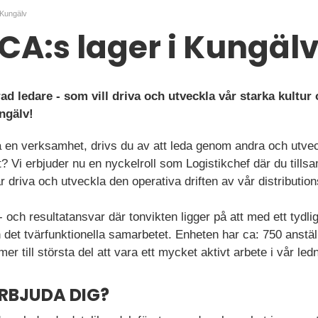
i Kungälv
 ICA:s lager i Kungäl
ad ledare - som vill driva och utveckla vår starka kult
ngälv!
yra en verksamhet, drivs du av att leda genom andra och utv
t? Vi erbjuder nu en nyckelroll som Logistikchef där du ti
r driva och utveckla den operativa driften av vår distributio
- och resultatansvar där tonvikten ligger på att med ett tydl
 det tvärfunktionella samarbetet. Enheten har ca: 750 anställd
er till största del att vara ett mycket aktivt arbete i vår 
ERBJUDA DIG?