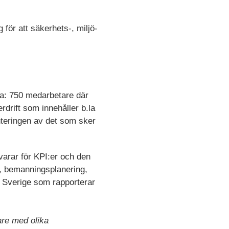
för att säkerhets-, miljö-
 ca: 750 medarbetare där
rdrift som innehåller b.la
nteringen av det som sker
varar för KPI:er och den
g, bemanningsplanering,
i Sverige som rapporterar
are med olika