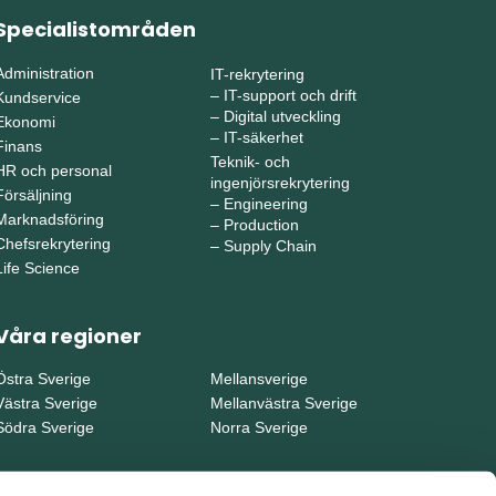
Specialistområden
Administration
IT-rekrytering
–
IT-support och drift
Kundservice
–
Digital utveckling
Ekonomi
–
IT-säkerhet
Finans
Teknik- och
HR och personal
ingenjörsrekrytering
Försäljning
–
Engineering
Marknadsföring
–
Production
Chefsrekrytering
–
Supply Chain
Life Science
Våra regioner
Östra Sverige
Mellansverige
Västra Sverige
Mellanvästra Sverige
Södra Sverige
Norra Sverige