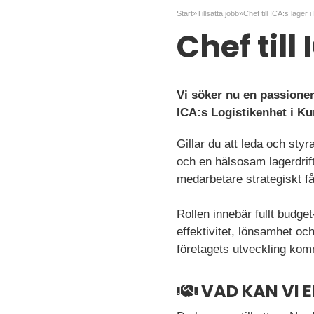
Start
»
Tillsatta jobb
»
Chef till ICA:s lager 
Chef till
Vi söker nu en passioner
ICA:s Logistikenhet i Ku
Gillar du att leda och st
och en hälsosam lagerdrif
medarbetare strategiskt få
Rollen innebär fullt budget
effektivitet, lönsamhet och
företagets utveckling komm
VAD KAN VI 