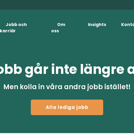
Jobb och
Om
Insights
Kont
karriär
oss
obb går inte längre 
Men kolla in våra andra jobb istället!
Alla lediga jobb