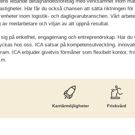
dens ledande detaljhandelsföretag med verksamhet inom mat
astigheter. Här får du också chansen att sätta riktningen för
renheter inom logistik- och dagligvarubranschen. Vårt arbet
g av medarbetare och viljan av att uppnå resultat.
 sig på enkelhet, engagemang och entreprenörskap. Har du vi
lyckas hos oss. ICA satsar på kompetensutveckling, innovat
ram. ICA erbjuder givetvis förmåner som flexibelt kontor, fr
.m.
Karriär­möjligheter
Friskvård