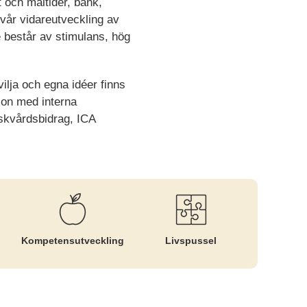
 och måltider, bank,
 vår vidareutveckling av
e består av stimulans, hög
lja och egna idéer finns
ion med interna
iskvårdsbidrag, ICA
Kompetens­utveckling
Livspussel