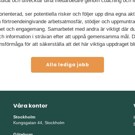
resultat och utvecklar dina medarbetare genom coaching och 
ienterad, ser potentiella risker och följer upp dina egna aktiv
ch förtroendeingivande arbetsatmosfär, stödjer och uppmuntr
et och engagemang. Samarbetet med andra är viktigt där du
ch information i strävan efter att uppnå gemensamma mål. Du 
örmåga för att säkerställa att det här viktiga uppdraget blir 
Alla lediga jobb
Våra kontor
Stockholm
Kungsgatan 44, Stockholm
Göteborg