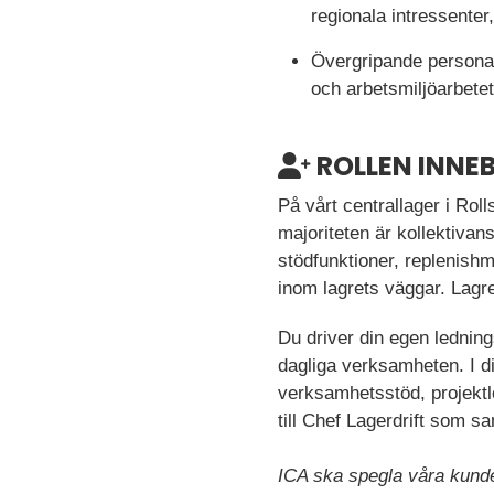
regionala intressenter
Övergripande personal
och arbetsmiljöarbetet 
ROLLEN INNE
På vårt centrallager i Rol
majoriteten är kollektivans
stödfunktioner, replenish
inom lagrets väggar. Lagr
Du driver din egen lednin
dagliga verksamheten. I d
verksamhetsstöd, projektl
till Chef Lagerdrift som 
ICA ska spegla våra kunde