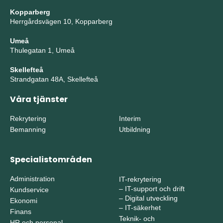
Kopparberg
Herrgårdsvägen 10, Kopparberg
Umeå
Thulegatan 1, Umeå
Skellefteå
Strandgatan 48A, Skellefteå
Våra tjänster
Rekrytering
Interim
Bemanning
Utbildning
Specialistområden
Administration
IT-rekrytering
–
IT-support och drift
Kundservice
–
Digital utveckling
Ekonomi
–
IT-säkerhet
Finans
Teknik- och
HR och personal