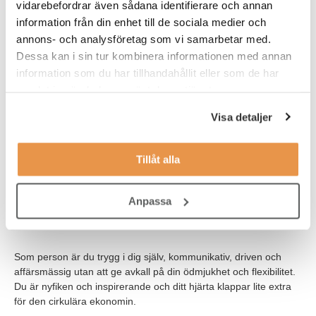
vidarebefordrar även sådana identifierare och annan
har goda ledarskapserfarenheter och gillar att kombinera
information från din enhet till de sociala medier och
ledarskapet med kontinuerliga verksamhetsförbättringar
annons- och analysföretag som vi samarbetar med.
Dessa kan i sin tur kombinera informationen med annan
har erfarenhet av förändringsledning, drivit och säkerställt
information som du har tillhandahållit eller som de har
en motiverande arbetsmiljö, utvecklat en organisation med
samlat in när du har använt deras tjänster.
gott samarbete både internt och externt
Visa detaljer
har en högskoleutbildning eller motsvarande
arbetslivserfarenhet med erfarenhet av personalintensiv
verksamhet där det ingått affärsansvar
Tillåt alla
har några års erfarenhet av att leda genom ledare och
gärna med kollektivavtalsansluten personal
Anpassa
har arbetat med försäljning, inköp inom retail/mode
Som person är du trygg i dig själv, kommunikativ, driven och
affärsmässig utan att ge avkall på din ödmjukhet och flexibilitet.
Du är nyfiken och inspirerande och ditt hjärta klappar lite extra
för den cirkulära ekonomin.