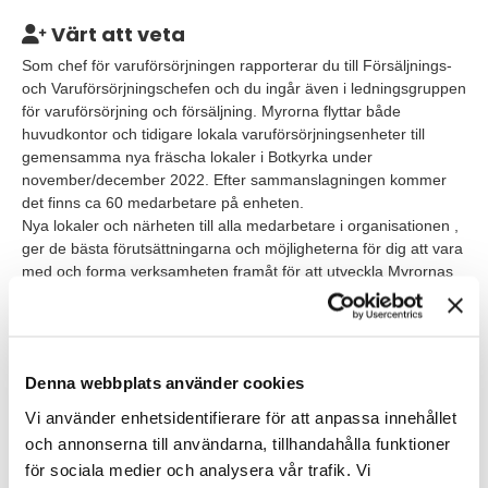
Värt att veta
Som chef för varuförsörjningen rapporterar du till Försäljnings-
och Varuförsörjningschefen och du ingår även i ledningsgruppen
för varuförsörjning och försäljning. Myrorna flyttar både
huvudkontor och tidigare lokala varuförsörjningsenheter till
gemensamma nya fräscha lokaler i Botkyrka under
november/december 2022. Efter sammanslagningen kommer
det finns ca 60 medarbetare på enheten.
Nya lokaler och närheten till alla medarbetare i organisationen ,
ger de bästa förutsättningarna och möjligheterna för dig att vara
med och forma verksamheten framåt för att utveckla Myrornas
sortiment till nästa nivå!
Tjänsten startar så snart rätt person kan vara på plats och
börjar med 6 månaders provanställning.
Denna webbplats använder cookies
Vi använder enhetsidentifierare för att anpassa innehållet
Våra förväntningar
och annonserna till användarna, tillhandahålla funktioner
Vi lägger stor vikt vid dina personliga egenskaper, men för att
för sociala medier och analysera vår trafik. Vi
vara aktuell för denna roll ser vi gärna att du: