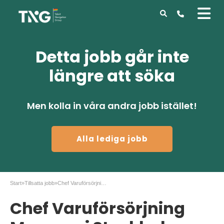
Detta jobb går inte
längre att söka
Men kolla in våra andra jobb istället!
Alla lediga jobb
Start
»
Tillsatta jobb
»
Chef Varuförsörjning Myrorna i Stockholm
Chef Varuförsörjning