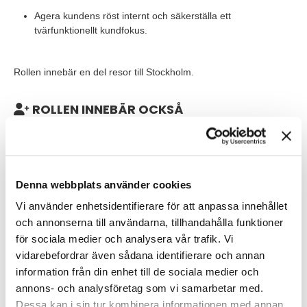
Agera kundens röst internt och säkerställa ett
tvärfunktionellt kundfokus.
Rollen innebär en del resor till Stockholm.
ROLLEN INNEBÄR OCKSÅ
Som Contract Manager rapporterar du direkt till
försäljningschefen och ingår i ett team med drygt 10
medarbetare. Då företaget har verksamhet och kunder på flera
orter förekommer resande i tjänsten.
Denna webbplats använder cookies
Vi använder enhetsidentifierare för att anpassa innehållet
VEM ÄR DU?
och annonserna till användarna, tillhandahålla funktioner
Vi söker dig med en relevant utbildning och med flera års
för sociala medier och analysera vår trafik. Vi
erfarenhet av komplex tjänsteförsäljning (värdebaserad
vidarebefordrar även sådana identifierare och annan
försäljning, helhetslösningar) med Key Account fokus. Har du en
information från din enhet till de sociala medier och
bakgrund från tågbranschen (gärna inom godssegmentet)
och/eller försäljningserfarenhet inom transportsektorn,
annons- och analysföretag som vi samarbetar med.
fordonsservice- och underhåll eller liknande är detta
Dessa kan i sin tur kombinera informationen med annan