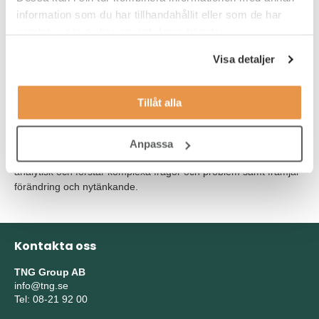
meriterande. Du har erfarenhet av att upprätta och tolka
information som du har tillhandahållit eller som de har
kommersiella avtal, projektleda anbud och offerter samt
samlat in när du har använt deras tjänster.
förmågan att agera professionellt och med en kommersiell höjd.
Visa detaljer
Du har god IT-vana samt talar och skriver både svenska och
engelska flytande. Spanska är meriterande.
Tillåt alla
Som person är du kommunikativ och duktig på att skapa ett
användbart nätverk med kontakter och relationer och använder
detta för att uppnå mål. Du ser och tar till vara på
Anpassa
affärsmöjligheter och fokuserar på resultatet. Vidare är du
analytisk och förstår komplexa frågor och problem samt främjar
förändring och nytänkande.
Kontakta oss
TNG Group AB
info@tng.se
Tel: 08-21 92 00