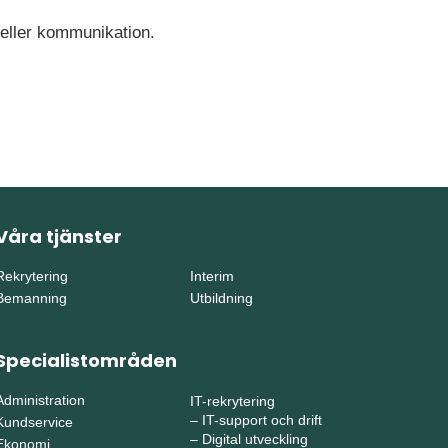
/eller kommunikation.
Våra tjänster
Rekrytering
Interim
Bemanning
Utbildning
Specialistområden
Administration
IT-rekrytering
–
IT-support och drift
Kundservice
–
Digital utveckling
Ekonomi