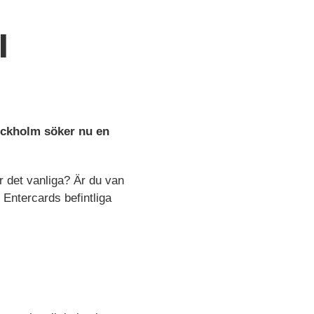
l
ockholm söker nu en
er det vanliga? Är du van
 Entercards befintliga