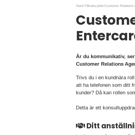
Start
»
Tillsatta jobb
»
Customer
Enterca
Är du kommunikativ, ser
Customer Relations Age
Trivs du i en kundnära rol
att ha telefonen som ditt 
kunder? Då kan rollen som
Detta är ett konsultuppdra
Ditt anställ