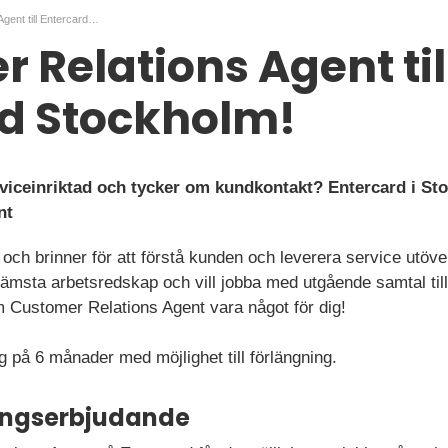
Customer Relations Agent till Entercard Stockholm!
 Relations Agent til
rd Stockholm!
viceinriktad och tycker om kundkontakt? Entercard i St
nt
l och brinner för att förstå kunden och leverera service utöv
främsta arbetsredskap och vill jobba med utgående samtal till
 Customer Relations Agent vara något för dig!
g på 6 månader med möjlighet till förlängning.
ningserbjudande