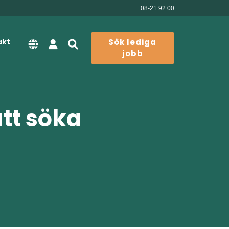
08-21 92 00
akt
Sök lediga
jobb
att söka