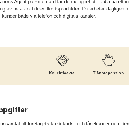
tions Agent på Entercard får du möjlighet att jobba på ett in
ng av betal- och kreditkortsprodukter. Du arbetar dagligen m
l kunder både via telefon och digitala kanaler.
Kollektiv­avtal
Tjänste­pension
ppgifter
onsamtal till företagets kreditkorts- och lånekunder och iden