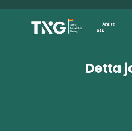
Anlita
oss
Detta j