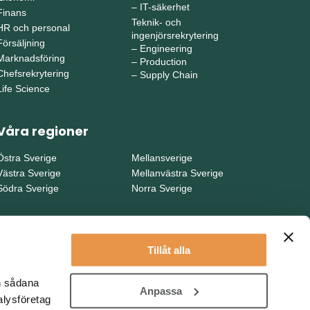
–
IT-säkerhet
Finans
Teknik- och
HR och personal
ingenjörsrekrytering
Försäljning
–
Engineering
Marknadsföring
–
Production
Chefsrekrytering
–
Supply Chain
Life Science
Våra regioner
Östra Sverige
Mellansverige
Västra Sverige
Mellanvästra Sverige
Södra Sverige
Norra Sverige
Tillåt alla
en sådana
Anpassa
alysföretag