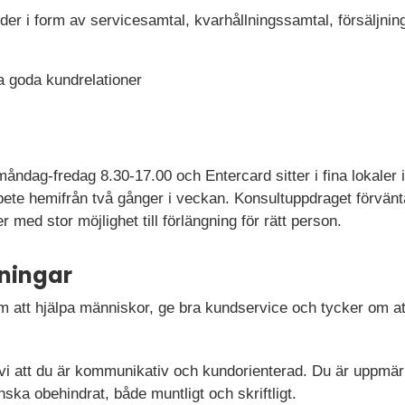
kunder i form av servicesamtal, kvarhållningssamtal, försäljni
a goda kundrelationer
måndag-fredag 8.30-17.00 och Entercard sitter i fina lokaler 
arbete hemifrån två gånger i veckan. Konsultuppdraget förvän
 med stor möjlighet till förlängning för rätt person.
ningar
m att hjälpa människor, ge bra kundservice och tycker om a
ror vi att du är kommunikativ och kundorienterad. Du är uppm
nska obehindrat, både muntligt och skriftligt.