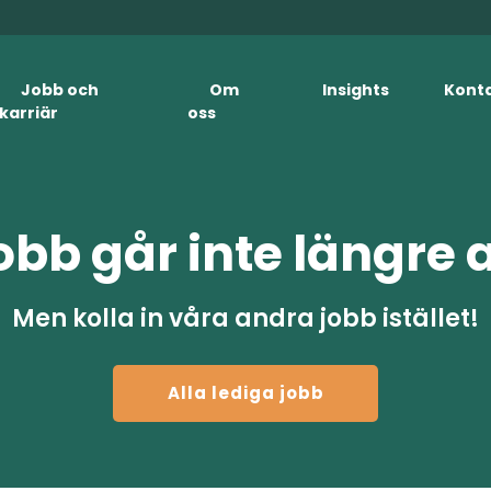
Jobb och
Om
Insights
Kont
karriär
oss
obb går inte längre 
Men kolla in våra andra jobb istället!
Alla lediga jobb