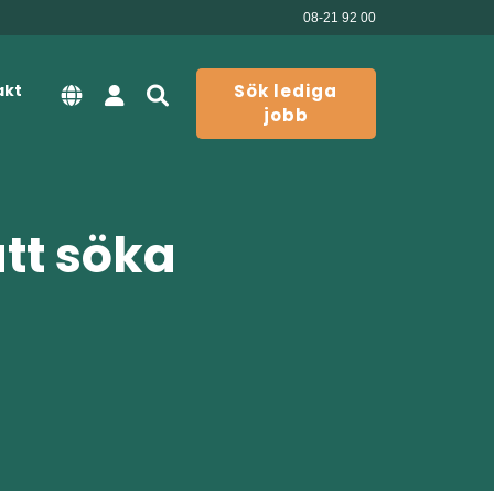
08-21 92 00
akt
Sök lediga
jobb
att söka