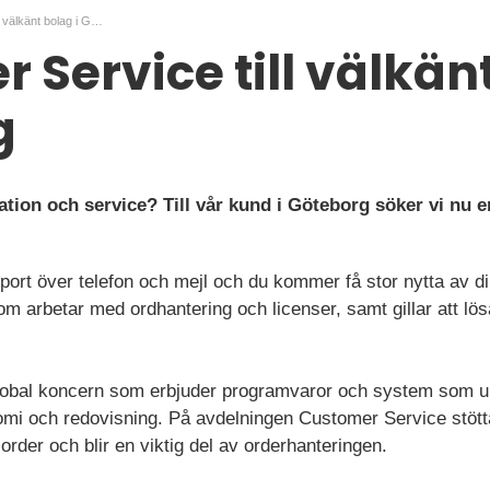
Customer Service till välkänt bolag i Göteborg
 Service till välkänt
g
ation och service? Till vår kund i Göteborg söker vi nu e
ort över telefon och mejl och du kommer få stor nytta av din
m arbetar med ordhantering och licenser, samt gillar att lös
global koncern som erbjuder programvaror och system som un
mi och redovisning. På avdelningen Customer Service stöt
order och blir en viktig del av orderhanteringen.