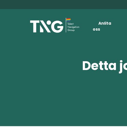
Anlita
oss
Detta j