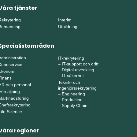
Våra tjänster
Rekrytering
Interim
Bemanning
Utbildning
Specialistområden
Administration
IT-rekrytering
–
IT-support och drift
Kundservice
–
Digital utveckling
Ekonomi
–
IT-säkerhet
Finans
Teknik- och
HR och personal
ingenjörsrekrytering
Försäljning
–
Engineering
Marknadsföring
–
Production
Chefsrekrytering
–
Supply Chain
Life Science
Våra regioner