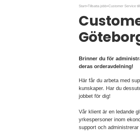
Start
»
Tillsatta jobb
»
Customer
Götebor
Brinner du för administr
deras orderavdelning!
Här får du arbeta med supp
kunskaper. Har du dessuto
jobbet för dig!
Vår klient är en ledande 
yrkespersoner inom ekono
support och administrerar 