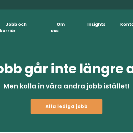
Jobb och
Om
Insights
Kont
karriär
oss
obb går inte längre 
Men kolla in våra andra jobb istället!
Alla lediga jobb