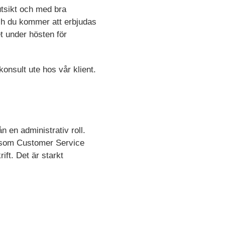
 utsikt och med bra
h du kommer att erbjudas
et under hösten för
onsult ute hos vår klient.
n en administrativ roll.
n som Customer Service
ift. Det är starkt