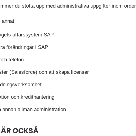
mer du stötta upp med administrativa uppgifter inom order
 annat:
etagets affärssystem SAP
ra förändringar i SAP
och telefon
ter (Salesforce) och att skapa licenser
ildningsverksamhet
ion och kredithantering
h annan allmän administration
BÄR OCKSÅ