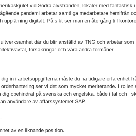
 Amerikaskjulet vid Södra älvstranden, lokaler med fantastisk
ågående pandemi arbetar samtliga medarbetare hemifrån oc
h upplärning digitalt. På sikt ser man en återgång till kontor
ultverksamhet där du blir anställd av TNG och arbetar som k
llektivavtal, försäkringar och våra andra förmåner.
dig in i arbetsuppgifterna måste du ha tidigare erfarenhet frå
 orderhantering ser vi det som mycket meriterande. I rolle
dig obehindrat på svenska och engelska, både i tal och i skr
van användare av affärssystemet SAP.
:
nhet av en liknande position.