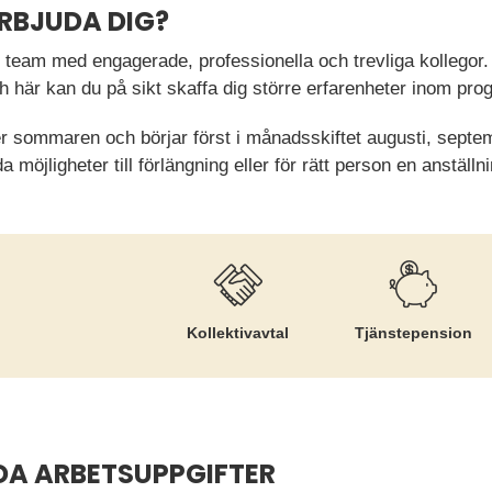
ERBJUDA DIG?
 team med engagerade, professionella och trevliga kollegor. V
h här kan du på sikt skaffa dig större erfarenheter inom p
ter sommaren och börjar först i månadsskiftet augusti, sept
öjligheter till förlängning eller för rätt person en anställni
Kollektiv­avtal
Tjänste­pension
DA ARBETSUPPGIFTER