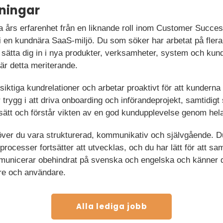
ningar
 års erfarenhet från en liknande roll inom Customer Success
i en kundnära SaaS-miljö. Du som söker har arbetat på flera
 sätta dig in i nya produkter, verksamheter, system och ku
är detta meriterande.
siktiga kundrelationer och arbetar proaktivt för att kundern
r trygg i att driva onboarding och införandeprojekt, samtidigt
ssätt och förstår vikten av en god kundupplevelse genom hel
höver du vara strukturerad, kommunikativ och självgående. Du 
 processer fortsätter att utvecklas, och du har lätt för att 
municerar obehindrat på svenska och engelska och känner 
are och användare.
Alla lediga jobb