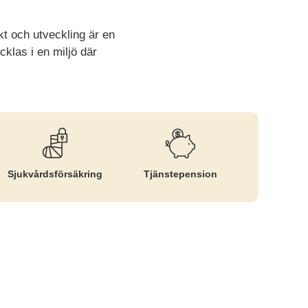
t och utveckling är en
cklas i en miljö där
Sjukvårds­försäkring
Tjänste­pension