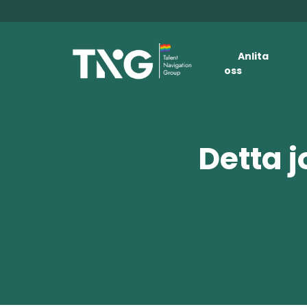
Anlita
oss
Detta j