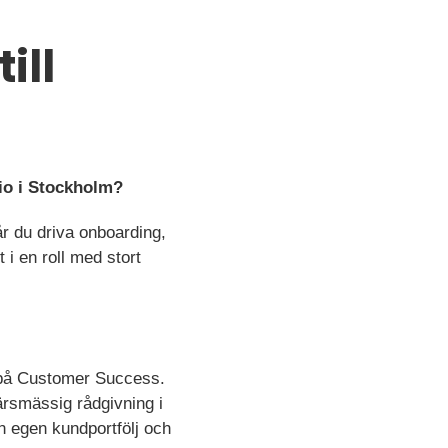
ill
rio i Stockholm?
år du driva onboarding,
i en roll med stort
ng på Customer Success.
ärsmässig rådgivning i
in egen kundportfölj och