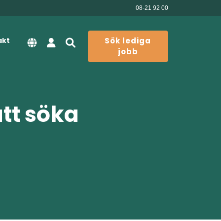
08-21 92 00
akt
Sök lediga
jobb
att söka