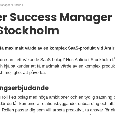
Customer Success Manager till Antirio i Stockholm
 Success Manager t
i Stockholm
t få maximalt värde av en komplex SaaS-produkt vid Anti
ndresan i ett växande SaaS-bolag? Hos Antirio i Stockholm f
h hjälpa kunder att få maximalt värde av en komplex produkt 
h möjlighet att påverka.
ningserbjudande
ig roll i ett bolag med höga ambitioner och en tydlig satsni
där du får kombinera relationsbyggande, onboarding och aff
Rollen passar dig som vill arbeta proaktivt, ta ansvar för d