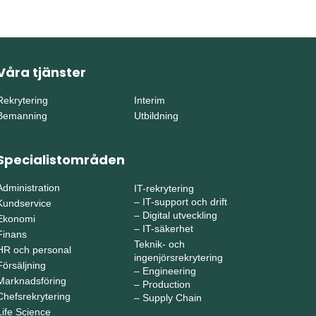
Våra tjänster
Rekrytering
Interim
Bemanning
Utbildning
Specialistområden
Administration
IT-rekrytering
–
IT-support och drift
Kundservice
–
Digital utveckling
Ekonomi
–
IT-säkerhet
Finans
Teknik- och
HR och personal
ingenjörsrekrytering
Försäljning
–
Engineering
Marknadsföring
–
Production
Chefsrekrytering
–
Supply Chain
Life Science