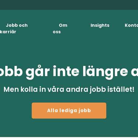
Jobb och
Om
Insights
Kont
karriär
oss
obb går inte längre 
Men kolla in våra andra jobb istället!
Alla lediga jobb