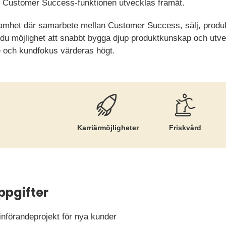
 Customer Success-funktionen utvecklas framåt.
samhet där samarbete mellan Customer Success, sälj, produk
r du möjlighet att snabbt bygga djup produktkunskap och utve
de och kundfokus värderas högt.
Karriär­möjligheter
Friskvård
ppgifter
införandeprojekt för nya kunder