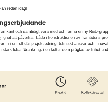
an redan idag!
ningserbjudande
s framkant och samtidigt vara med och forma en ny R&D-gru
öjlighet att påverka, både i konstruktionen av framtidens pr
er in i en roll där projektledning, tekniskt ansvar och innov
n stark lokal förankring, i en kultur som präglas av frihet un
ner
Flextid
Kollektiv­avtal