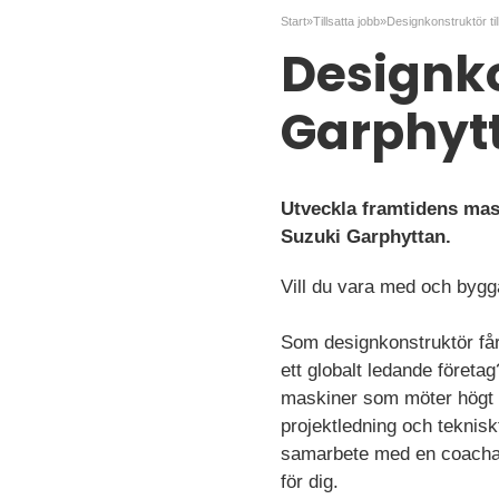
Start
»
Tillsatta jobb
»
Designkonstruktör ti
Designko
Garphyt
Utveckla framtidens mask
Suzuki Garphyttan.
Vill du vara med och byg
Som designkonstruktör får 
ett globalt ledande företag
maskiner som möter högt s
projektledning och teknisk
samarbete med en coachande
för dig.