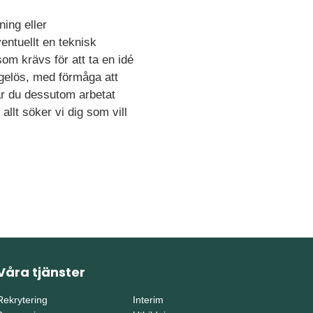
ing eller
entuellt en teknisk
som krävs för att ta en idé
tigelös, med förmåga att
ar du dessutom arbetat
allt söker vi dig som vill
Våra tjänster
Rekrytering
Interim