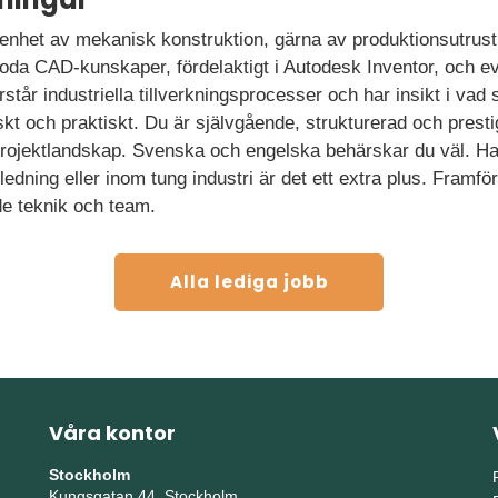
renhet av mekanisk konstruktion, gärna av produktionsutrustn
oda CAD-kunskaper, fördelaktigt i Autodesk Inventor, och ev
rstår industriella tillverkningsprocesser och har insikt i vad 
niskt och praktiskt. Du är självgående, strukturerad och pres
t projektlandskap. Svenska och engelska behärskar du väl. H
ning eller inom tung industri är det ett extra plus. Framför 
e teknik och team.
Alla lediga jobb
Våra kontor
Stockholm
Kungsgatan 44, Stockholm