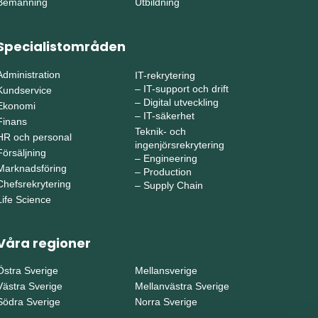
Bemanning
Utbildning
Specialistområden
Administration
IT-rekrytering
–
IT-support och drift
Kundservice
–
Digital utveckling
Ekonomi
–
IT-säkerhet
Finans
Teknik- och
HR och personal
ingenjörsrekrytering
Försäljning
–
Engineering
Marknadsföring
–
Production
Chefsrekrytering
–
Supply Chain
Life Science
Våra regioner
Östra Sverige
Mellansverige
Västra Sverige
Mellanvästra Sverige
Södra Sverige
Norra Sverige