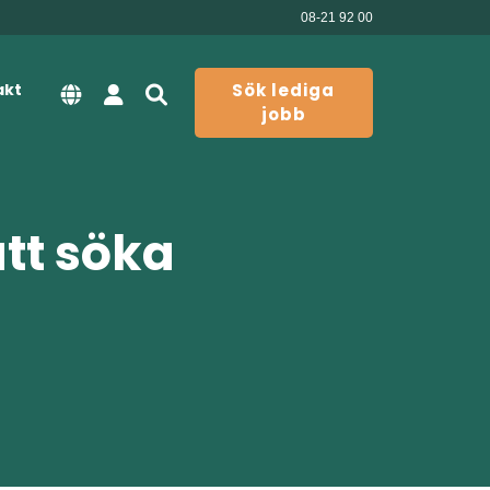
08-21 92 00
akt
Sök lediga
jobb
att söka