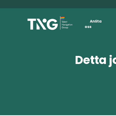
Anlita
oss
Detta j