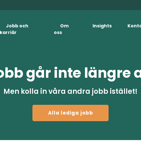
Jobb och
Om
Insights
Kont
karriär
oss
obb går inte längre 
Men kolla in våra andra jobb istället!
Alla lediga jobb