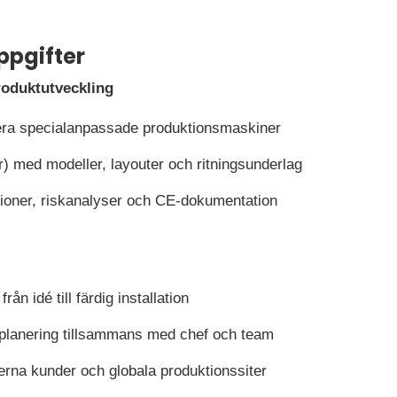
ppgifter
roduktutveckling
era specialanpassade produktionsmaskiner
r) med modeller, layouter och ritningsunderlag
tioner, riskanalyser och CE-dokumentation
rån idé till färdig installation
idplanering tillsammans med chef och team
rna kunder och globala produktionssiter