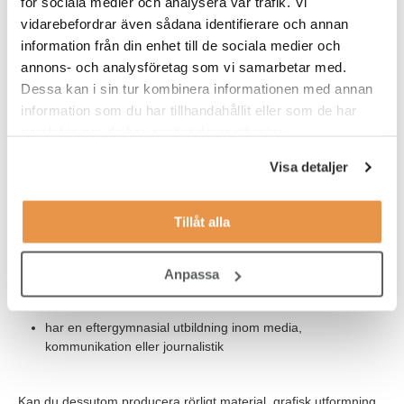
för sociala medier och analysera vår trafik. Vi
Vidare tror vi att du har:
vidarebefordrar även sådana identifierare och annan
erfarenhet av organisk sökordsoptimering samt vana att
information från din enhet till de sociala medier och
skriva såväl copy som redaktionella texter
annons- och analysföretag som vi samarbetar med.
Dessa kan i sin tur kombinera informationen med annan
ett "konsumenttänk" med en god förståelse för
information som du har tillhandahållit eller som de har
leadsgenerering, digital konvertering och en digital
användarupplevelse
samlat in när du har använt deras tjänster.
vana av att jobba med CRM-system, Word Press och
Visa detaljer
content marketing
Tillåt alla
Vi tror också att du:
Anpassa
har kunskaper i program som PhotoShop, Word-paketet
och Google Analytics
har en eftergymnasial utbildning inom media,
kommunikation eller journalistik
Kan du dessutom producera rörligt material, grafisk utformning