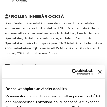
kundnytta
ROLLEN INNEBÄR OCKSÅ
Som Content Specialist kommer du ingå i vårt marknadsteam
som är en central och viktig del på TNG. Dina närmsta kollegor
kommer att vara vår marknads- och digitalchef, Leads Demand
Specialister, digital marknadsförare, en Talent Community
Specialist och våra kunniga säljare. TNG totalt är ett bolag på ca
250 medarbetare. Tjänsten är ett föräldravikariat till och med 1
januari, 2022. Start sker omgående.
VEM ÄR DU?
Till rollen som Content Specialist söker vi dig som har en digitalt
språklig fingertoppskänsla i svenska, med förmåga att balansera
sökordsoptimerade texter med användarvänlig kommunikation.
Som person tror vi att du, förutom att ha kommunikativa skills
Denna webbplats använder cookies
och vara en teamplayer, också är en nyfiken initiativtagare med
Vi använder enhetsidentifierare för att anpassa innehållet
stort intresse för affärsutveckling.
och annonserna till användarna, tillhandahålla funktioner