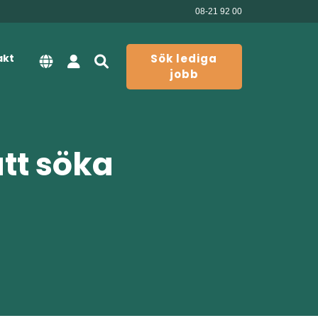
08-21 92 00
akt
Sök lediga
jobb
att söka