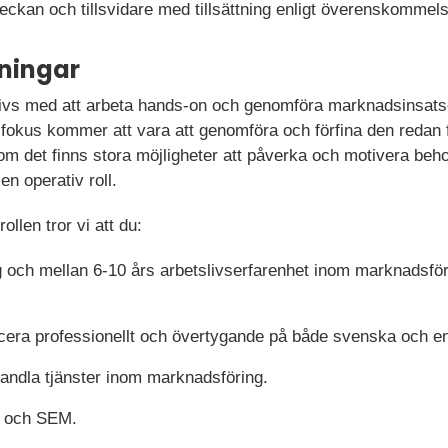
 veckan och tillsvidare med tillsättning enligt överenskommel
ningar
ivs med att arbeta hands-on och genomföra marknadsinsatse
tt fokus kommer att vara att genomföra och förfina den redan
 det finns stora möjligheter att påverka och motivera behov 
 en operativ roll.
rollen tror vi att du:
ng och mellan 6-10 års arbetslivserfarenhet inom marknadsf
era professionellt och övertygande på både svenska och e
handla tjänster inom marknadsföring.
 och SEM.