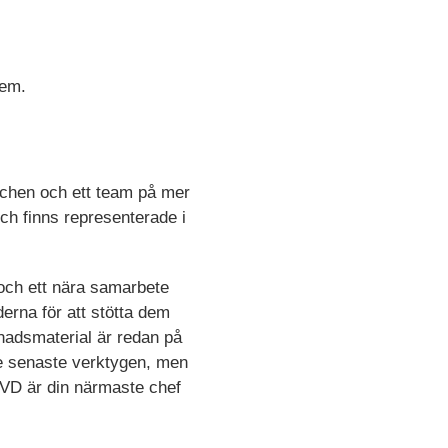
tem.
schen och ett team på mer
ch finns representerade i
t och ett nära samarbete
rna för att stötta dem
adsmaterial är redan på
 de senaste verktygen, men
. VD är din närmaste chef