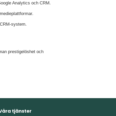
Google Analytics och CRM.
 medieplattformar.
v CRM-system.
man prestigelöshet och
Våra tjänster