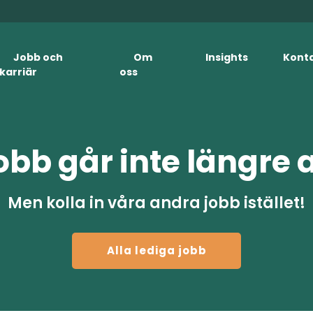
Jobb och
Om
Insights
Kont
karriär
oss
obb går inte längre 
Men kolla in våra andra jobb istället!
Alla lediga jobb