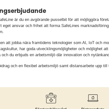
ningserbjudande
Line är du en avgörande pusselbit för att möjliggöra företag
rt eget ansvar och frihet att forma SafeLines marknadsföring
m.
ten att jobba nära framtidens teknologier som AI, IoT och mo
etagskultur, har goda utvecklingsmöjligheter och möjlighet a
ga och du erbjuds en arbetsmiljö där innovation och nytänka
rag och en flexibel arbetsmiljö samt distansarbete upp till 