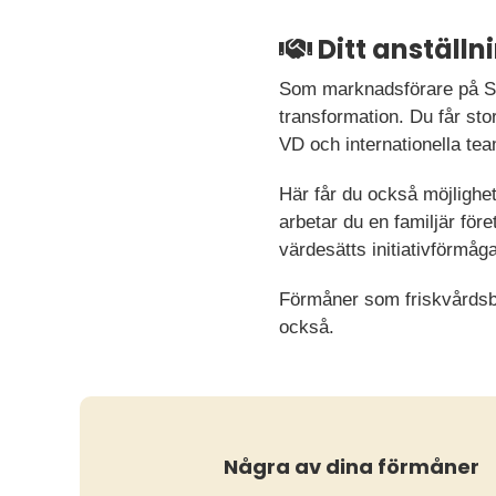
Ditt anställ
Som marknadsförare på Safe
transformation. Du får sto
VD och internationella tea
Här får du också möjlighe
arbetar du en familjär för
värdesätts initiativförmå
Förmåner som friskvårdsbid
också.
Några av dina förmåner