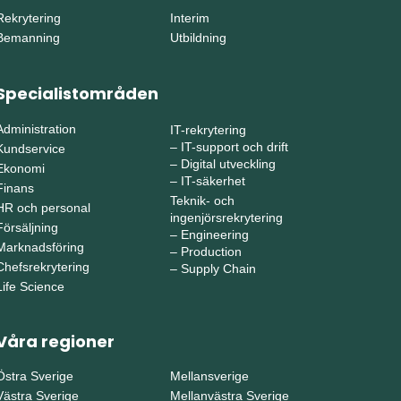
Rekrytering
Interim
Bemanning
Utbildning
Specialistområden
Administration
IT-rekrytering
–
IT-support och drift
Kundservice
–
Digital utveckling
Ekonomi
–
IT-säkerhet
Finans
Teknik- och
HR och personal
ingenjörsrekrytering
Försäljning
–
Engineering
Marknadsföring
–
Production
Chefsrekrytering
–
Supply Chain
Life Science
Våra regioner
Östra Sverige
Mellansverige
Västra Sverige
Mellanvästra Sverige