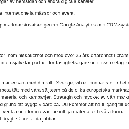
ngar av hemsidan och andra digitala kanaler.
 internationella mässor och event.
upp marknadsinsatser genom Google Analytics och CRM-sys
tör inom hissäkerhet och med över 25 års erfarenhet i bran
 en självklar partner för fastighetsägare och hissföretag, o
ch är ensam med din roll i Sverige, vilket innebär stor frihe
eta tätt med våra säljteam på de olika europeiska marknade
terial och kampanjer. Strategin och mycket av vårt markn
olid grund att bygga vidare på. Du kommer att ha tillgång till
utveckla och förfina vårt befintliga material och våra format
t drygt 70 anställda jobbar.