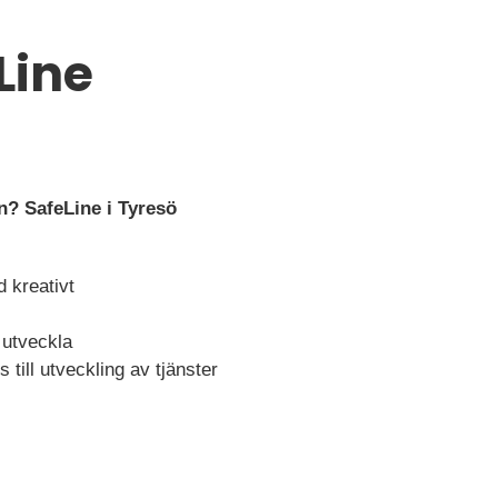
Line
n? SafeLine i Tyresö
d kreativt
 utveckla
ill utveckling av tjänster