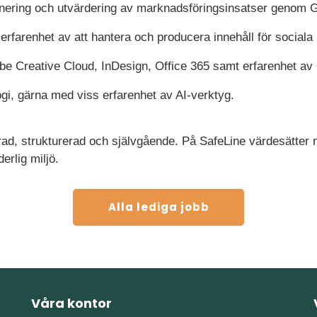
enering och utvärdering av marknadsföringsinsatser genom 
rfarenhet av att hantera och producera innehåll för sociala
be Creative Cloud, InDesign, Office 365 samt erfarenhet a
ogi, gärna med viss erfarenhet av AI-verktyg.
d, strukturerad och självgående. På SafeLine värdesätter 
derlig miljö.
Alla lediga jobb
Våra kontor