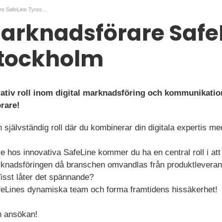
Digital Marknadsförare SafeLine Tyresö Stockholm
Marknadsförare Safe
Stockholm
rativ roll inom digital marknadsföring och kommunikatio
rare!
h självständig roll där du kombinerar din digitala expertis me
e hos innovativa SafeLine kommer du ha en central roll i att
adsföringen då branschen omvandlas från produktleverans t
isst låter det spännande?
feLines dynamiska team och forma framtidens hissäkerhet!
 ansökan!