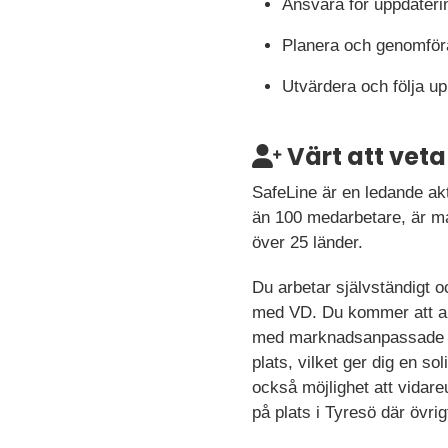
Ansvara för uppdateri
Planera och genomföra
Utvärdera och följa 
Värt att veta
SafeLine är en ledande ak
än 100 medarbetare, är man
över 25 länder.
Du arbetar självständigt o
med VD. Du kommer att arb
med marknadsanpassade ma
plats, vilket ger dig en s
också möjlighet att vidare
på plats i Tyresö där övrig