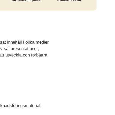
Karriär­möjligheter
Kollektiv­avtal
t innehåll i olika medier
 säljpresentationer,
tt utveckla och förbättra
rknadsföringsmaterial.