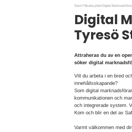
Start
»
Tillsatta jobb
»
Digital 
Tyresö 
Attraheras du av en ope
söker digital marknadsfö
Vill du arbeta i en bred oc
innehållsskapande?
Som digital marknadsförar
kommunikationen och markn
och integrerade system. V
Kom och blir en del av Sa
Varmt välkommen med din