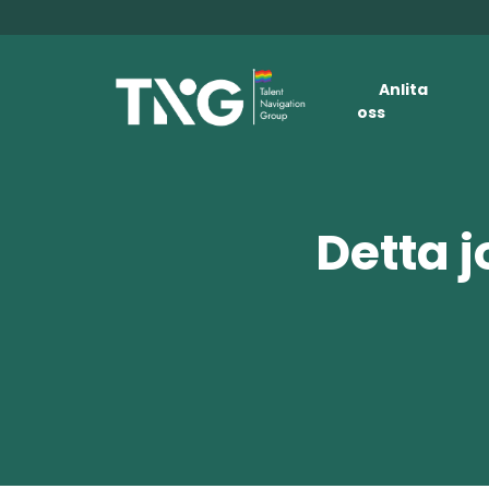
Anlita
oss
Detta j