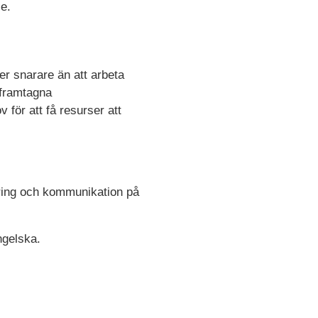
se.
r snarare än att arbeta
 framtagna
för att få resurser att
öring och kommunikation på
ngelska.