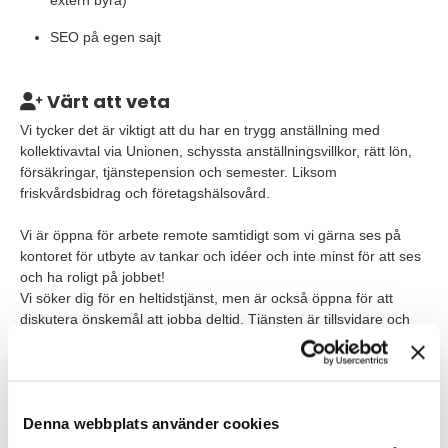
extern byrå)
SEO på egen sajt
Värt att veta
Vi tycker det är viktigt att du har en trygg anställning med
kollektivavtal via Unionen, schyssta anställningsvillkor, rätt lön,
försäkringar, tjänstepension och semester. Liksom
friskvårdsbidrag och företagshälsovård.
Vi är öppna för arbete remote samtidigt som vi gärna ses på
kontoret för utbyte av tankar och idéer och inte minst för att ses
och ha roligt på jobbet!
Vi söker dig för en heltidstjänst, men är också öppna för att
diskutera önskemål att jobba deltid. Tjänsten är tillsvidare och
inleds med en provanställning på 6 månader.
Invicis fina lokaler är centralt i Stockholm mitt emot Hötorget
med närhet till all kollektivtrafik.
Denna webbplats använder cookies