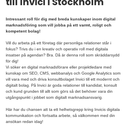
till Invici i Stockholm
Intressant roll för dig med breda kunskaper inom digital
marknadsföring som vill jobba på ett varmt, roligt och
kompetent bolag!
Vill du arbeta på ett företag där personliga relationer står i
fokus? Trivs du i en kreativ och operativ roll med digitala
insatser på agendan? Bra. Då är denna roll som skräddarsydd
för dig!
Vi söker en digital marknadsförare eller projektledare med
kunskap om SEO, CMS, webbanalys och Google Analytics som
vill vara med och driva konsultbolaget Invici till ett modernt och
digitalt bolag. På Invici är goda relationer till kandidat, konsult
och kund grunden till allt som görs så det behöver vara din
utgångspunkt i jobbet som digitalt marknadsansvarig.
Här har du chansen att ta ett helhetsgrepp kring Invicis digitala
kommunikation och fortsatta arbete, så välkommen med din
ansökan redan idag!