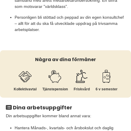
samband med årets medarbetarundersökning. En siffra
som motsvarar "världsklass".
Personligen bli stöttad och peppad av din egen konsultchef
– allt för att du ska få utvecklade uppdrag på trivsamma
arbetsplatser.
Några av dina förmåner
Kollektiv­avtal
Tjänste­pension
Friskvård
6 v semester
Dina arbetsuppgifter
Din arbetsuppgifter kommer bland annat vara:
Hantera Månads-, kvartals- och årsbokslut och daglig