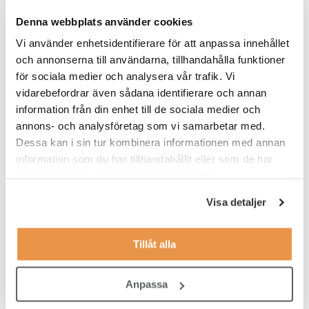
arbeta med ett team som tillsammans kommer vara med och
påverka den framtida ekonomiavdelningen.
Denna webbplats använder cookies
Ekonomiavdelningen finns idag i Kista men kommer flytta till
Vi använder enhetsidentifierare för att anpassa innehållet
Göteborg, Västra Frölunda. Arbetstiderna kommer vara
och annonserna till användarna, tillhandahålla funktioner
kontorstider och du kommer rapportera till Ekonomichefen för
de nordiska länderna. Tjänsten är ett konsultuppdrag på heltid
för sociala medier och analysera vår trafik. Vi
som pågår fram till mars, dock finns det goda möjligheter till
vidarebefordrar även sådana identifierare och annan
förlängning. Uppdraget ingår i vår konsultverksamhet där du blir
information från din enhet till de sociala medier och
anställd av TNG och arbetar som konsult ute hos vår klient.
annons- och analysföretag som vi samarbetar med.
Givetvis omfattas du av kollektivavtal, försäkringar och våra
Dessa kan i sin tur kombinera informationen med annan
andra förmåner.
information som du har tillhandahållit eller som de har
samlat in när du har använt deras tjänster.
Våra förväntningar
Visa detaljer
En relevant universitetsutbildning inom redovisning eller
företagsekonomi.
Tillåt alla
Många års erfarenhet inom redovisning.
Erfarenhet av internationell arbetsmiljö.
Anpassa
Goda kunskaper inom redovisning