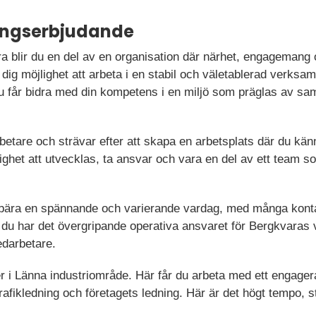
ningserbjudande
 blir du en del av en organisation där närhet, engagemang o
 dig möjlighet att arbeta i en stabil och väletablerad verks
u får bidra med din kompetens i en miljö som präglas av s
betare och strävar efter att skapa en arbetsplats där du kän
ighet att utvecklas, ta ansvar och vara en del av ett team so
bära en spännande och varierande vardag, med många konta
t du har det övergripande operativa ansvaret för Bergkvaras
darbetare.
r i Länna industriområde. Här får du arbeta med ett engagera
trafikledning och företagets ledning. Här är det högt tempo, 
.