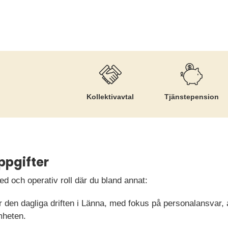
Kollektiv­avtal
Tjänste­pension
ppgifter
ed och operativ roll där du bland annat:
r den dagliga driften i Länna, med fokus på personalansvar, 
mheten.