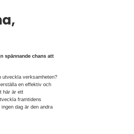
na,
 En spännande chans att
och utveckla verksamheten?
rställa en effektiv och
 här är ett
tveckla framtidens
är ingen dag är den andra