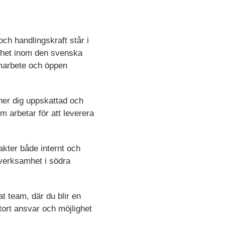
ch handlingskraft står i
amhet inom den svenska
amarbete och öppen
ner dig uppskattad och
m arbetar för att leverera
kter både internt och
 verksamhet i södra
t team, där du blir en
stort ansvar och möjlighet