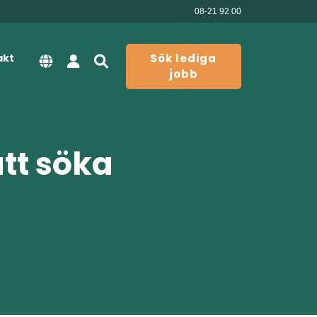
08-21 92 00
akt
Sök lediga
jobb
att söka