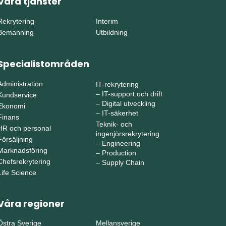
Våra tjänster
Rekrytering
Interim
Bemanning
Utbildning
Specialistområden
Administration
IT-rekrytering
–
IT-support och drift
Kundservice
–
Digital utveckling
Ekonomi
–
IT-säkerhet
Finans
Teknik- och
HR och personal
ingenjörsrekrytering
Försäljning
–
Engineering
Marknadsföring
–
Production
Chefsrekrytering
–
Supply Chain
Life Science
Våra regioner
Östra Sverige
Mellansverige