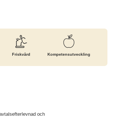
Friskvård
Kompetens­utveckling
avtalsefterlevnad och