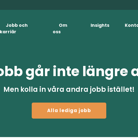
Jobb och
Om
Insights
Kont
karriär
oss
obb går inte längre 
Men kolla in våra andra jobb istället!
Alla lediga jobb