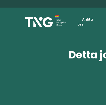
Anlita
oss
Detta j