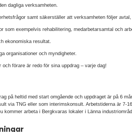
 den dagliga verksamheten.
rhetsfrågor samt säkerställer att verksamheten följer avtal, l
or som exempelvis rehabilitering, medarbetarsamtal och arbe
ch ekonomiska resultat.
a organisationer och myndigheter.
r och förare är redo för sina uppdrag – varje dag!
drag på heltid med start omgående och uppdraget är på 6 må
sult via TNG eller som interimskonsult. Arbetstiderna är 7-1
d. Du kommer arbeta i Bergkvaras lokaler i Länna industriområ
ningar