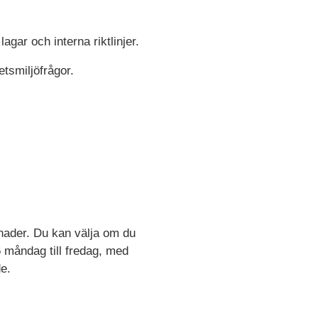
agar och interna riktlinjer.
tsmiljöfrågor.
nader. Du kan välja om du
6 måndag till fredag, med
de.