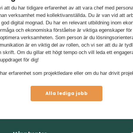
r vi att du har tidigare erfarenhet av att vara chef med perso
annan verksamhet med kollektivanställda. Du är van vid att ar
 god digital mognad. Du har en relevant utbildning inom ekono
örmåga och ekonomiska förståelse är viktiga egenskaper för 
h optimera verksamheten. Som person är du lösningsorienterad
nikation är en viktig del av rollen, och vi ser att du är tyd
 skrift. Om du gillar ett högt tempo och vill leda ett engage
uppdraget för dig!
ar erfarenhet som projektledare eller om du har drivit proje
Alla lediga jobb