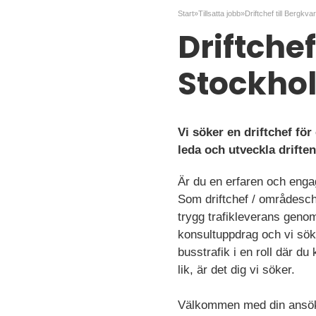
Start
»
Tillsatta jobb
»
Driftchef
Stockho
Vi söker en driftchef fö
leda och utveckla driften
Är du en erfaren och enga
Som driftchef / områdesch
trygg trafikleverans genom
konsultuppdrag och vi sök
busstrafik i en roll där du
lik, är det dig vi söker.
Välkommen med din ansö