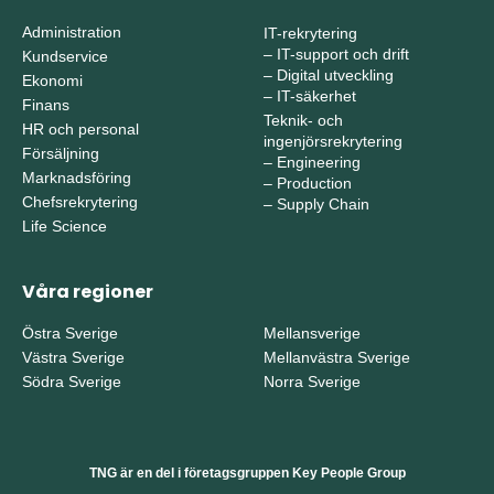
Administration
IT-rekrytering
–
IT-support och drift
Kundservice
–
Digital utveckling
Ekonomi
–
IT-säkerhet
Finans
Teknik- och
HR och personal
ingenjörsrekrytering
Försäljning
–
Engineering
Marknadsföring
–
Production
Chefsrekrytering
–
Supply Chain
Life Science
Våra regioner
Östra Sverige
Mellansverige
Västra Sverige
Mellanvästra Sverige
Södra Sverige
Norra Sverige
TNG är en del i företagsgruppen Key People Group