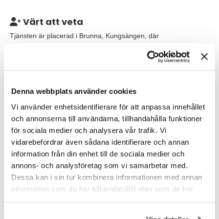
Värt att veta
Tjänsten är placerad i Brunna, Kungsängen, där
det toppmoderna lagret bedriver tredjepartslogistik för en kund
som är ledande i modebranschen. Arbetstiden är 40 timmar per
vecka, CEVA tillämpar förtroendearbetstid men du förväntas
vara tillgänglig under kontorstimmar. Du kommer
direktrapportera till Head of QHSE för UKIN och en dotted line till
Denna webbplats använder cookies
Site Manager i Kungsängen. Du blir en del av ledningsgruppen
Vi använder enhetsidentifierare för att anpassa innehållet
och kommer samarbeta nära övriga beslutande organ. Tänkt
start sker enligt överenskommelse.
och annonserna till användarna, tillhandahålla funktioner
för sociala medier och analysera vår trafik. Vi
Övrig information: Eftersom personer inom UKIN kommer vara
vidarebefordrar även sådana identifierare och annan
med och granska urvalet behöver ditt CV vara på engelska, tar
information från din enhet till de sociala medier och
du dig vidare till slutintervju kommer den genomföras på
annons- och analysföretag som vi samarbetar med.
engelska.
Dessa kan i sin tur kombinera informationen med annan
information som du har tillhandahållit eller som de har
Våra förväntningar
samlat in när du har använt deras tjänster.
Vi lägger stor vikt vid dina personliga egenskaper, men för