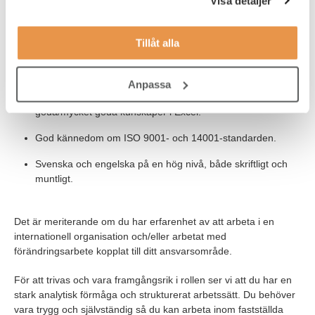
Visa detaljer
att vara aktuell för rollen ser vi att du har:
Relevant examen inom området EHS och en gedigen
Tillåt alla
förståelse för miljö-, hälsa- och säkerhetsfrågor.
Arbetslivserfarenhet inom området.
Anpassa
Erfarenhet/kunskap av WMS-system, MS office, framförallt
goda/mycket goda kunskaper i Excel.
God kännedom om ISO 9001- och 14001-standarden.
Svenska och engelska på en hög nivå, både skriftligt och
muntligt.
Det är meriterande om du har erfarenhet av att arbeta i en
internationell organisation och/eller arbetat med
förändringsarbete kopplat till ditt ansvarsområde.
För att trivas och vara framgångsrik i rollen ser vi att du har en
stark analytisk förmåga och strukturerat arbetssätt. Du behöver
vara trygg och självständig så du kan arbeta inom fastställda