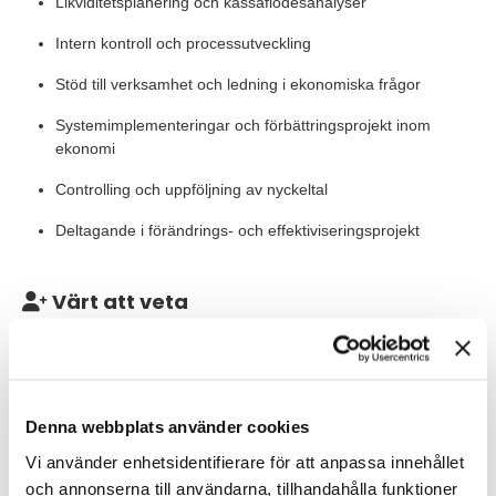
Likviditetsplanering och kassaflödesanalyser
Intern kontroll och processutveckling
Stöd till verksamhet och ledning i ekonomiska frågor
Systemimplementeringar och förbättringsprojekt inom
ekonomi
Controlling och uppföljning av nyckeltal
Deltagande i förändrings- och effektiviseringsprojekt
Värt att veta
Som konsult på TNG kommer du ingå i vårt konsultnätverk och
vi kommer matcha dig med inkommande förfrågningar.
Våra förväntningar
Denna webbplats använder cookies
Vi söker dig som har en eftergymnasial utbildning inom ekonomi
Vi använder enhetsidentifierare för att anpassa innehållet
och erfarenhet av kvalificerat ekonomiarbete. Du är trygg i
och annonserna till användarna, tillhandahålla funktioner
ekonomiska processer och har god förståelse för redovisning,