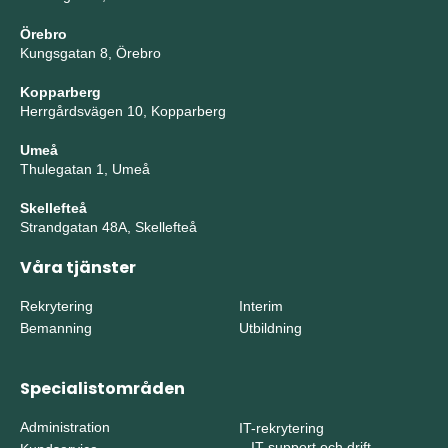
Örebro
Kungsgatan 8, Örebro
Kopparberg
Herrgårdsvägen 10, Kopparberg
Umeå
Thulegatan 1, Umeå
Skellefteå
Strandgatan 48A, Skellefteå
Våra tjänster
Rekrytering
Interim
Bemanning
Utbildning
Specialistområden
Administration
IT-rekrytering
–
IT-support och drift