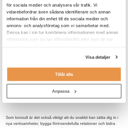
för sociala medier och analysera vår trafik. Vi
rapportering och ekonomistyrning.
vidarebefordrar även sådana identifierare och annan
För att lyckas i rollen tror vi att du är:
information från din enhet till de sociala medier och
annons- och analysföretag som vi samarbetar med.
Självständig och ansvarstagande i ditt arbete
Dessa kan i sin tur kombinera informationen med annan
information som du har tillhandahållit eller som de har
Analytisk med god förmåga att se samband och dra
samlat in när du har använt deras tjänster.
slutsatser
Noggrann och strukturerad med hög kvalitetsmedvetenhet
Visa detaljer
Kommunikativ och van att samarbeta med olika delar av
verksamheten
Tillåt alla
Anpassningsbar och trivs i föränderliga miljöer
Anpassa
Van att arbeta i affärs- och ekonomisystem samt har goda
kunskaper i Excel
Som konsult är det också viktigt att du snabbt kan sätta dig in i
nya verksamheter, bygga förtroendefulla relationer och bidra