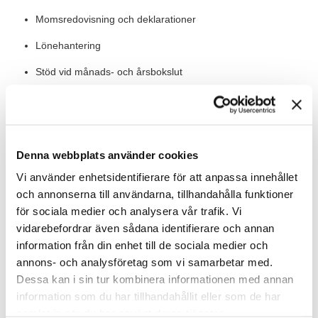
Momsredovisning och deklarationer
Lönehantering
Stöd vid månads- och årsbokslut
Administrativa personalfrågor och kontakt med
företagshälsovård
Du kommer att arbeta i Monitor och Crona samt Excel.
Denna webbplats använder cookies
Värt att veta
Vi använder enhetsidentifierare för att anpassa innehållet
och annonserna till användarna, tillhandahålla funktioner
Du utgår från vårt kontor i Laxå och arbetar heltid med möjlighet
till flextid. Vår ambition är att vi jobbar på plats, men det finns
för sociala medier och analysera vår trafik. Vi
möjlighet till visst hemarbete vid behov. Du blir en del av ett
vidarebefordrar även sådana identifierare och annan
företag med 38 anställda, både tjänstemän och
information från din enhet till de sociala medier och
kollektivanställda, där samarbete och arbetsglädje står i
annons- och analysföretag som vi samarbetar med.
centrum.
Dessa kan i sin tur kombinera informationen med annan
information som du har tillhandahållit eller som de har
Våra förväntningar
samlat in när du har använt deras tjänster.