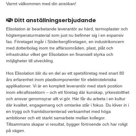
Varmt välkommen med din ansökan!
Ditt anställningserbjudande
Elisolation är bearbetande leverantör av härd, termoplaster och
högtemperaturmaterial som just nu befinner sig i en expansiv
fas. Företaget ingår i Söderbergföretagen, en industrikoncern
med dotterbolag inom tre affärsområden, plast, plåt och
infrastruktur vilket ger Elisolation en finansiell styrka och
möjligheter till utveckling.
Hos Elisolation blir du en del av ett spetsföretag med snart 80
års erfarenhet inom plastkomponenter för elektrotekniska
applikationer. Vi är en komplett leverantör med stark position
inom elkraftssektorn – och ett företag där kunskap, yrkesstolthet
och ansvar genomsyrar allt vi gör. Här får du arbeta i en kultur
där kvalitet, engagemang och omtanke står i fokus. Du kliver in i
en trygg och framtidsorienterad verksamhet med höga
ambitioner och ett starkt samarbete mellan kollegor.
Tillsammans skapar vi resultat, bygger förtroende och har roligt
på vägen.