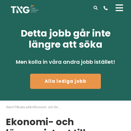
Detta jobb går inte
längre att söka
Men kolla in våra andra jobb istället!
Alla lediga jobb
Start
»
Tillsatta jobb
»
Ekonomi- och löneassistent till Elisolation i Laxå
Ekonomi- och