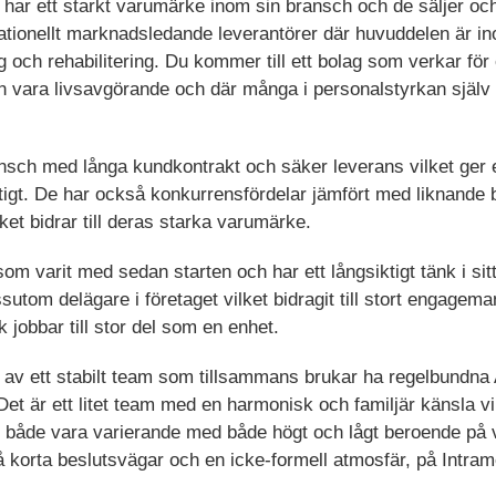
 har ett starkt varumärke inom sin bransch och de säljer och
rnationellt marknadsledande leverantörer där huvuddelen är i
ng och rehabilitering. Du kommer till ett bolag som verkar för
n vara livsavgörande och där många i personalstyrkan själv 
nsch med långa kundkontrakt och säker leverans vilket ger et
ktigt. De har också konkurrensfördelar jämfört med liknande b
lket bidrar till deras starka varumärke.
om varit med sedan starten och har ett långsiktigt tänk i sitt
utom delägare i företaget vilket bidragit till stort engagem
jobbar till stor del som en enhet.
av ett stabilt team som tillsammans brukar ha regelbundna
 Det är ett litet team med en harmonisk och familjär känsla vi
 både vara varierande med både högt och lågt beroende på
å korta beslutsvägar och en icke-formell atmosfär, på Intra