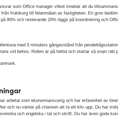
svar som Office manager vilket innebär att du tillsammans
 från fruktkorg till felanmälan av fastigheten. En grov bedöm
 på 80% och resterande 20% läggs på koordinering och Offi
Sollentuna med 5 minuters gångavstånd från pendeltågsstatio
stans vid behov. Rollen är på heltid och startar så snart rätt
 Danmark.
ningar
 har arbetat som ekonomiansvarig och har erfarenhet av löne
er och nu väntar på chansen att ta ett kliv upp. Du har troli
svenska och engelska i tal och skrift. Du har även goda kun