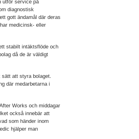
 utför service på
nom diagnostisk
 ett gott ändamål där deras
har medicinsk- eller
t stabilt intäktsflöde och
olag då de är väldigt
 sätt att styra bolaget.
ang där medarbetarna i
 After Works och middagar
lket också innebär att
 vad som händer inom
medic hjälper man