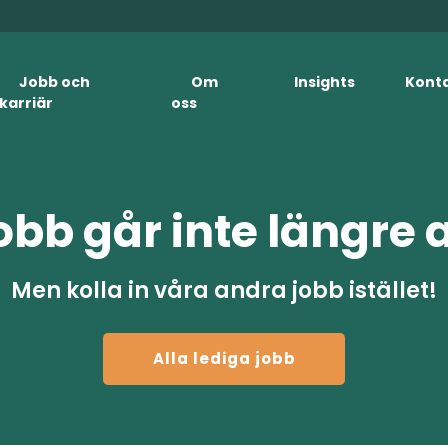
Jobb och
Om
Insights
Kont
karriär
oss
obb går inte längre 
Men kolla in våra andra jobb istället!
Alla lediga jobb