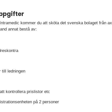
ppgifter
tramedic kommer du att sköta det svenska bolaget från ax t
and annat bestå av:
dreskontra
 till ledningen
t kontrollera prislistor etc
istrationsenheten på 2 personer