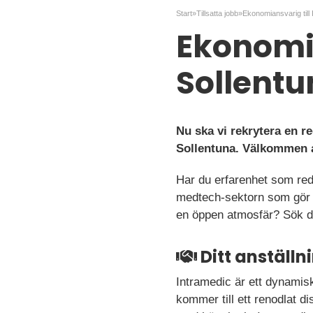
Start
»
Tillsatta jobb
»
Ekonomia
Sollentu
Nu ska vi rekrytera en r
Sollentuna. Välkommen a
Har du erfarenhet som red
medtech-sektorn som gör s
en öppen atmosfär? Sök d
Ditt anställ
Intramedic är ett dynami
kommer till ett renodlat d