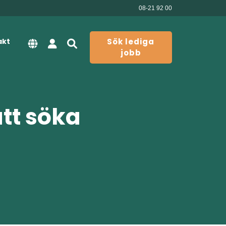
08-21 92 00
akt
Sök lediga
jobb
att söka