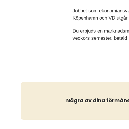
Jobbet som ekonomiansvari
Köpenhamn och VD utgår f
Du erbjuds en marknadsmäs
veckors semester, betald 
Några av dina förmån