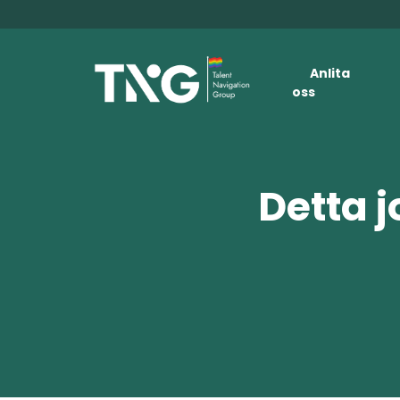
Anlita
oss
Detta j