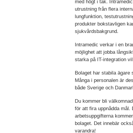
med högt i tak. Intramedic
utrustning från flera inte
lungfunktion, testutrustni
produkter bokstavligen ka
sjukvårdsbakgrund.
Intramedic verkar i en bra
möjlighet att jobba långsi
starka på IT-integration vi
Bolaget har stabila ägare s
Många i personalen är dess
både Sverige och Danmark 
Du kommer bli välkomnad 
för att fira uppnådda mål.
arbetsuppgifterna kommer
bolaget. Det innebär ocks
varandra!