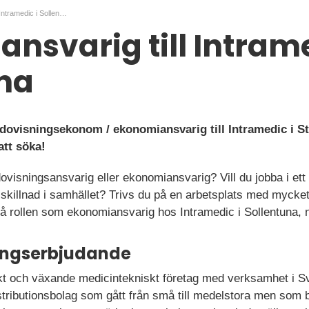
Ekonomiansvarig till Intramedic i Sollentuna
nsvarig till Intrame
na
edovisningsekonom / ekonomiansvarig till Intramedic i 
tt söka!
ovisningsansvarig eller ekonomiansvarig? Vill du jobba i et
killnad i samhället? Trivs du på en arbetsplats med mycket
å rollen som ekonomiansvarig hos Intramedic i Sollentuna, 
ningserbjudande
skt och växande medicintekniskt företag med verksamhet i 
istributionsbolag som gått från små till medelstora men som 