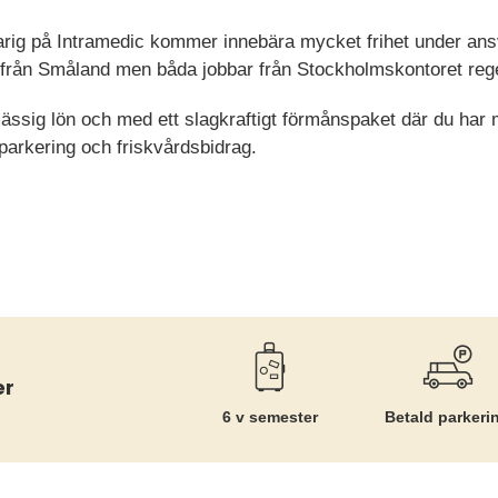
g på Intramedic kommer innebära mycket frihet under ansva
rån Småland men båda jobbar från Stockholmskontoret reg
sig lön och med ett slagkraftigt förmånspaket där du har mö
parkering och friskvårdsbidrag.
er
6 v semester
Betald parkeri