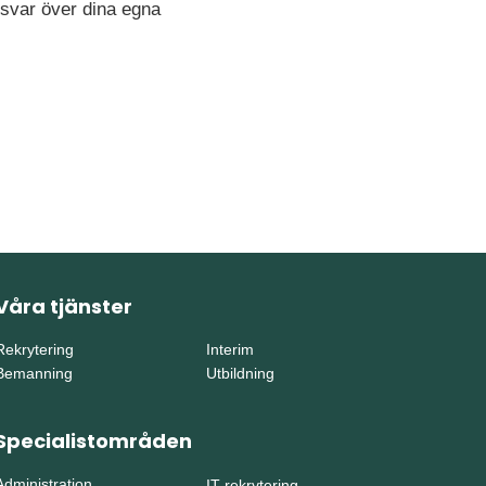
nsvar över dina egna
Våra tjänster
Rekrytering
Interim
Bemanning
Utbildning
Specialistområden
Administration
IT-rekrytering