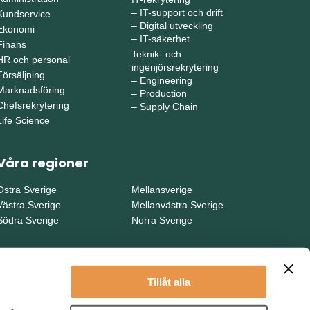
–
IT-support och drift
Kundservice
–
Digital utveckling
Ekonomi
–
IT-säkerhet
Finans
Teknik- och
HR och personal
ingenjörsrekrytering
Försäljning
–
Engineering
Marknadsföring
–
Production
Chefsrekrytering
–
Supply Chain
Life Science
Våra regioner
Östra Sverige
Mellansverige
Västra Sverige
Mellanvästra Sverige
Södra Sverige
Norra Sverige
Tillåt alla