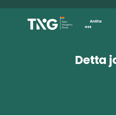
Anlita
oss
Detta j