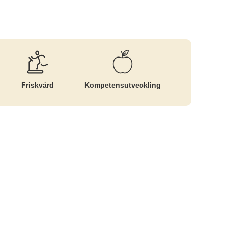
Friskvård
Kompetens­utveckling