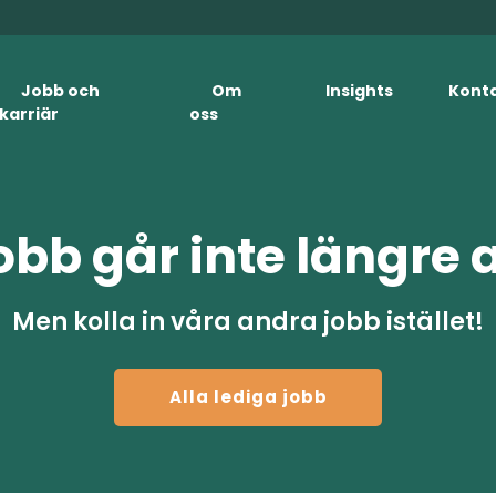
Jobb och
Om
Insights
Kont
karriär
oss
obb går inte längre 
Men kolla in våra andra jobb istället!
Alla lediga jobb