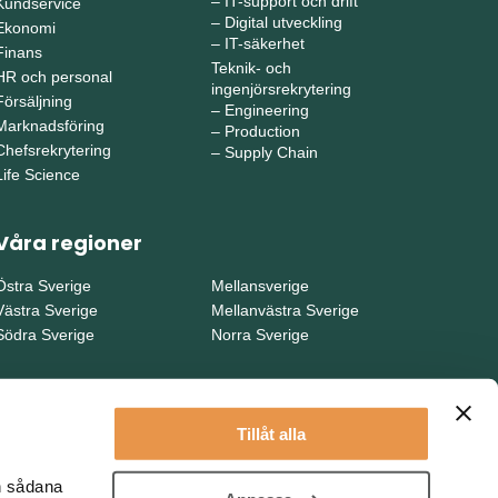
–
IT-support och drift
Kundservice
–
Digital utveckling
Ekonomi
–
IT-säkerhet
Finans
Teknik- och
HR och personal
ingenjörsrekrytering
Försäljning
–
Engineering
Marknadsföring
–
Production
Chefsrekrytering
–
Supply Chain
Life Science
Våra regioner
Östra Sverige
Mellansverige
Västra Sverige
Mellanvästra Sverige
Södra Sverige
Norra Sverige
Tillåt alla
en sådana