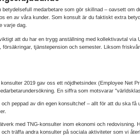
 betydelsefull medarbetare som gör skillnad – oavsett om du
os en av våra kunder. Som konsult är du faktiskt extra betyd
e varje dag.
 viktigt att du har en trygg anställning med kollektivavtal vi
lön, försäkringar, tjänstepension och semester. Liksom friskv
a konsulter 2019 gav oss ett nöjdhetsindex (Employee Net Pr
darbetarundersökning. En siffra som motsvarar "världsklas
d och peppad av din egen konsultchef – allt för att du ska f
er.
 nätverk med TNG-konsulter inom ekonomi och redovisning. H
r och träffa andra konsulter på sociala aktiviteter som vi å