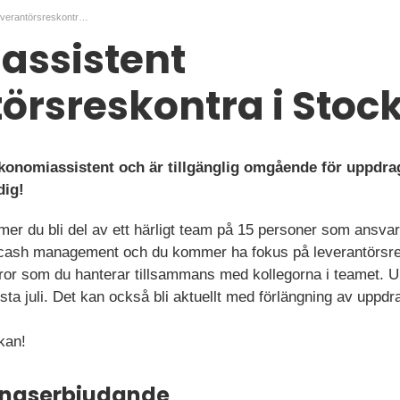
Ekonomiassistent Leverantörsreskontra i Stockholm
assistent
örsreskontra i Sto
konomiassistent och är tillgänglig omgående för uppdrag
dig!
er du bli del av ett härligt team på 15 personer som ansvar
 cash management och du kommer ha fokus på leverantörsres
uror som du hanterar tillsammans med kollegorna i teamet. U
sta juli. Det kan också bli aktuellt med förlängning av uppdr
kan!
ningserbjudande