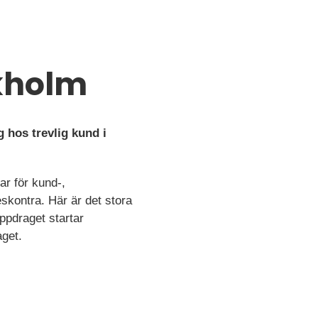
ckholm
 hos trevlig kund i
ar för kund-,
kontra. Här är det stora
ppdraget startar
aget.