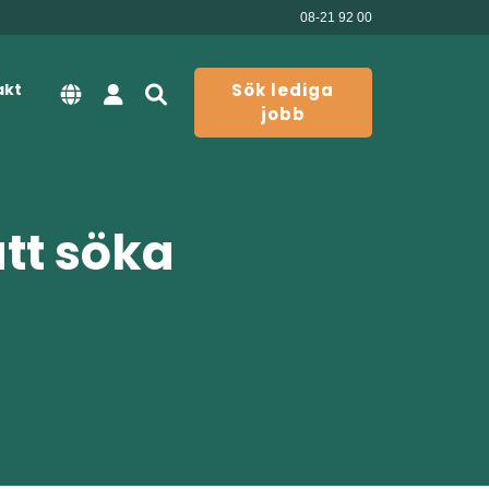
08-21 92 00
akt
Sök lediga
jobb
att söka