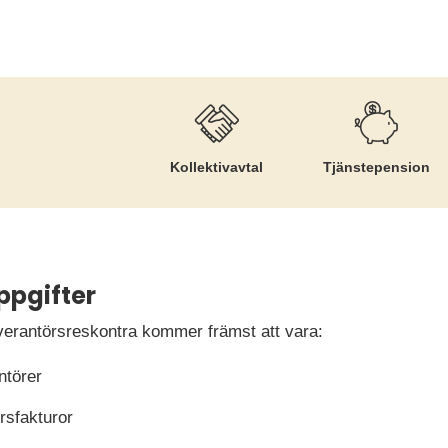
Kollektiv­avtal
Tjänste­pension
ppgifter
verantörsreskontra kommer främst att vara:
ntörer
rsfakturor