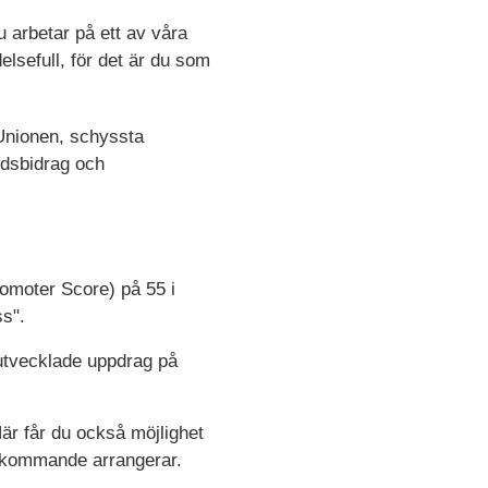
 arbetar på ett av våra
elsefull, för det är du som
a Unionen, schyssta
årdsbidrag och
omoter Score) på 55 i
s".
å utvecklade uppdrag på
är får du också möjlighet
terkommande arrangerar.