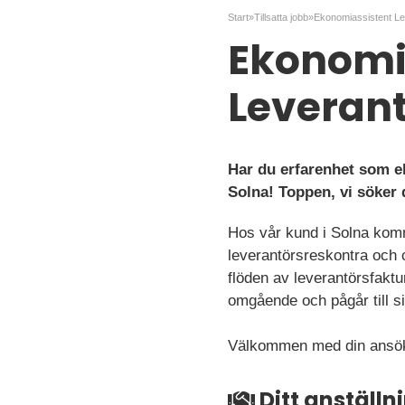
Start
»
Tillsatta jobb
»
Ekonomi
Leverant
Har du erfarenhet som e
Solna! Toppen, vi söker 
Hos vår kund i Solna komm
leverantörsreskontra och
flöden av leverantörsfakt
omgående och pågår till si
Välkommen med din ansö
Ditt anställ