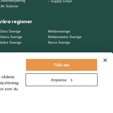
Chefsrekrytering
–
Supply Chain
Life Science
Våra regioner
Östra Sverige
Mellansverige
Västra Sverige
Mellanvästra Sverige
Södra Sverige
Norra Sverige
Tillåt alla
en sådana
Anpassa
alysföretag
ion som du