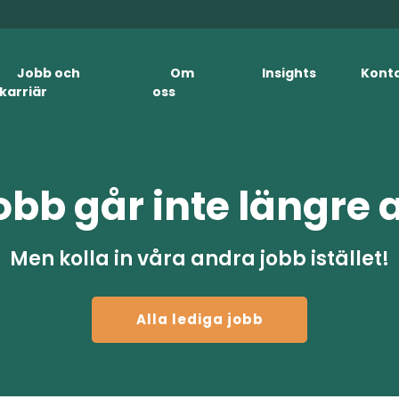
Jobb och
Om
Insights
Kont
karriär
oss
obb går inte längre 
Men kolla in våra andra jobb istället!
Alla lediga jobb