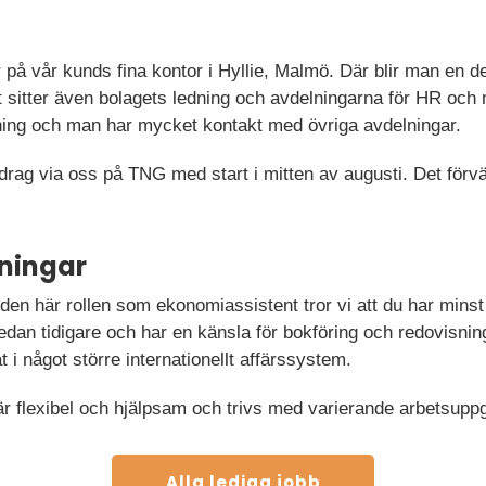
r på vår kunds fina kontor i Hyllie, Malmö. Där blir man en d
t sitter även bolagets ledning och avdelningarna för HR och
ning och man har mycket kontakt med övriga avdelningar.
pdrag via oss på TNG med start i mitten av augusti. Det för
.
ningar
i den här rollen som ekonomiassistent tror vi att du har minst
edan tidigare och har en känsla för bokföring och redovisning
t i något större internationellt affärssystem.
är flexibel och hjälpsam och trivs med varierande arbetsuppg
Alla lediga jobb