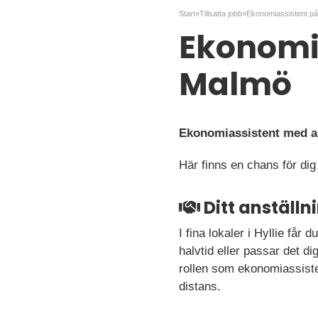
Start
»
Tillsatta jobb
»
Ekonomias
Malmö
Ekonomiassistent med an
Här finns en chans för dig 
Ditt anställ
I fina lokaler i Hyllie får
halvtid eller passar det di
rollen som ekonomiassisten
distans.