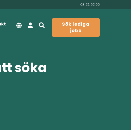
08-21 92 00
akt
Sök lediga
jobb
att söka