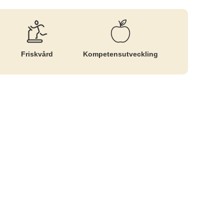
Friskvård
Kompetens­utveckling