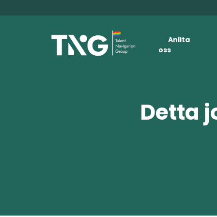
Anlita
oss
Detta j