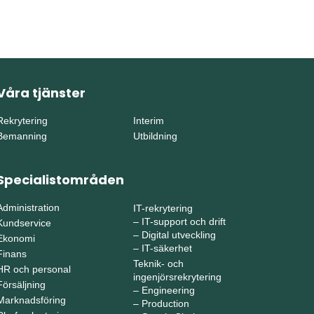
Våra tjänster
Rekrytering
Interim
Bemanning
Utbildning
Specialistområden
Administration
IT-rekrytering
–
IT-support och drift
Kundservice
–
Digital utveckling
Ekonomi
–
IT-säkerhet
Finans
Teknik- och
HR och personal
ingenjörsrekrytering
Försäljning
–
Engineering
Marknadsföring
–
Production