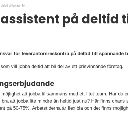
Ekonomiassistent på deltid till bolag i Malmö
sistent på deltid ti
svar för leverantörsreskontra på deltid till spännande 
som vill jobba deltid att bli del av ett prisvinnande företag.
ningserbjudande
 du möjlighet att jobba tillsammans med ett litet team. Har du
g bra att jobba lite mindre än heltid just nu? Här finns chans 
t på 50-75%. Arbetstiderna är flexibla och det finns möjligh