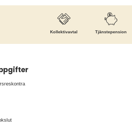
Kollektiv­avtal
Tjänste­pension
ppgifter
örsreskontra
okslut