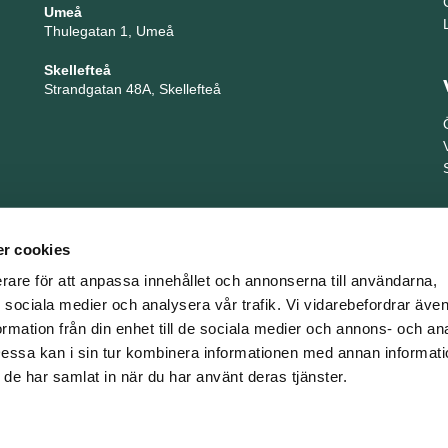
Umeå
Thulegatan 1, Umeå
Skellefteå
Strandgatan 48A, Skellefteå
r cookies
erare för att anpassa innehållet och annonserna till användarna,
ör sociala medier och analysera vår trafik. Vi vidarebefordrar äv
ormation från din enhet till de sociala medier och annons- och an
TNG är en del i företagsgruppen Key People Group
ssa kan i sin tur kombinera informationen med annan informat
om de har samlat in när du har använt deras tjänster.