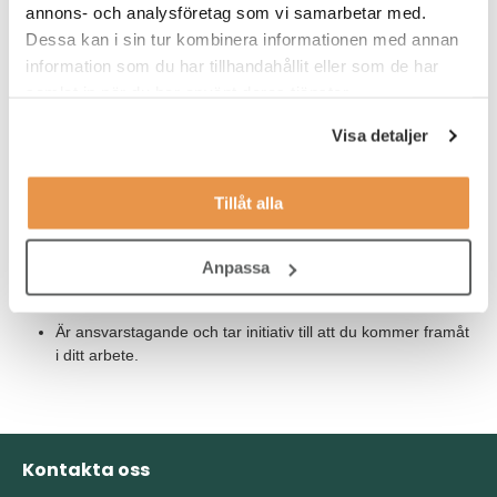
annons- och analysföretag som vi samarbetar med.
Har tidigare erfarenhet av fakturering. Det är meriterande
Dessa kan i sin tur kombinera informationen med annan
om du har jobbat i ekonomisystemet Agresso, men inget
information som du har tillhandahållit eller som de har
krav.
samlat in när du har använt deras tjänster.
Personlighetsmässigt ser vi gärna att du:
Visa detaljer
Har en god kommunikativ förmåga då du i din roll har
Tillåt alla
många interna och externa kontakter.
Har ett strukturerat och organiserat arbetssätt för att kunna
Anpassa
hantera variationen av arbetsuppgifter och samtidigt kunna
svara på olika frågor.
Är ansvarstagande och tar initiativ till att du kommer framåt
i ditt arbete.
Kontakta oss