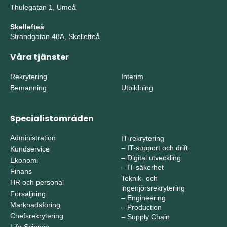
Thulegatan 1, Umeå
Skellefteå
Strandgatan 48A, Skellefteå
Våra tjänster
Rekrytering
Interim
Bemanning
Utbildning
Specialistområden
Administration
IT-rekrytering
–
IT-support och drift
Kundservice
–
Digital utveckling
Ekonomi
–
IT-säkerhet
Finans
Teknik- och
HR och personal
ingenjörsrekrytering
Försäljning
–
Engineering
Marknadsföring
–
Production
Chefsrekrytering
–
Supply Chain
Life Science