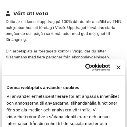
Värt att veta
Detta är ett konsultuppdrag på 100% där du blir anställd av TNG
och jobbar hos ett företag i Växjö. Uppdraget förväntas starta
omgående och pågå i ca 6 månader med god möjlighet till
förlängning.
Din arbetsplats är företagets kontor i Växjö, där du sitter
tillsammans med flera personer från ekonomiavdelningen.
Det finns möjlighet att jobba hemifrån efter en upplärningsperiod
som är på plats. Från mitten av juli till mitten av augusti håller
ekonomiavdelningen sommarledigt.
Denna webbplats använder cookies
Våra förväntningar
Vi använder enhetsidentifierare för att anpassa innehållet
och annonserna till användarna, tillhandahålla funktioner
Till det här uppdraget söker vi dig som:
för sociala medier och analysera vår trafik. Vi
Har tidigare erfarenhet av att jobba med
vidarebefordrar även sådana identifierare och annan
projektadministration.
information från din enhet till de sociala medier och