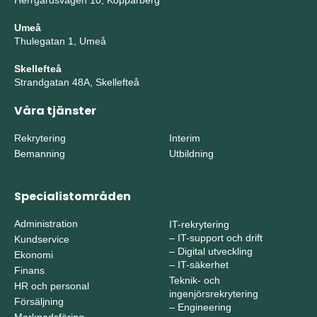
Herrgårdsvägen 10, Kopparberg
Umeå
Thulegatan 1, Umeå
Skellefteå
Strandgatan 48A, Skellefteå
Våra tjänster
Rekrytering
Interim
Bemanning
Utbildning
Specialistområden
Administration
IT-rekrytering
–
IT-support och drift
Kundservice
–
Digital utveckling
Ekonomi
–
IT-säkerhet
Finans
Teknik- och
HR och personal
ingenjörsrekrytering
Försäljning
–
Engineering
Marknadsföring