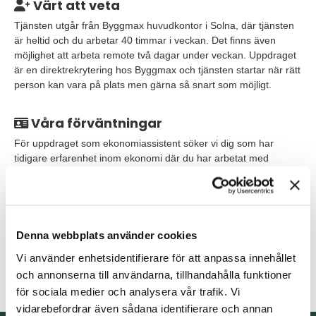
Värt att veta
Tjänsten utgår från Byggmax huvudkontor i Solna, där tjänsten
är heltid och du arbetar 40 timmar i veckan. Det finns även
möjlighet att arbeta remote två dagar under veckan. Uppdraget
är en direktrekrytering hos Byggmax och tjänsten startar när rätt
person kan vara på plats men gärna så snart som möjligt.
Våra förväntningar
För uppdraget som ekonomiassistent söker vi dig som har
tidigare erfarenhet inom ekonomi där du har arbetat med
leverantörsreskontra tidigare. Har du erfarenhet av att arbeta i
IFS ekonomisystem är det meriterande men inget krav.
Som person är du självgående då rollen innebär att du behöver
ta ansvar för både dina egna och gemensamma uppgifter. Du
Denna webbplats använder cookies
har en prestigelöshet och ser positivt på att stötta upp där det
Vi använder enhetsidentifierare för att anpassa innehållet
behövs. Du gillar att hålla ordning och reda samt att du har god
och annonserna till användarna, tillhandahålla funktioner
kommunikationsförmåga.
för sociala medier och analysera vår trafik. Vi
vidarebefordrar även sådana identifierare och annan