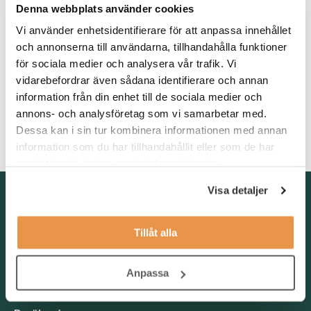
Denna webbplats använder cookies
Är obehindrad i svenska, både i tal och skrift
Vi använder enhetsidentifierare för att anpassa innehållet
och annonserna till användarna, tillhandahålla funktioner
för sociala medier och analysera vår trafik. Vi
Som person är du serviceminded och trivs med att
kommunicera via telefon. Du har ett pedagogiskt sätt och en
vidarebefordrar även sådana identifierare och annan
förmåga att göra flera saker samtidigt utan att tappa fokus på
information från din enhet till de sociala medier och
kunden.
annons- och analysföretag som vi samarbetar med.
Dessa kan i sin tur kombinera informationen med annan
information som du har tillhandahållit eller som de har
samlat in när du har använt deras tjänster.
Visa detaljer
Kontakta oss
TNG Group AB
Tillåt alla
info@tng.se
Tel: 08-21 92 00
Anpassa
Boka möte
Välj dag och tid!