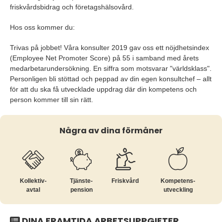
friskvårdsbidrag och företagshälsovård.
Hos oss kommer du:
Trivas på jobbet! Våra konsulter 2019 gav oss ett nöjdhetsindex
(Employee Net Promoter Score) på 55 i samband med årets
medarbetarundersökning. En siffra som motsvarar "världsklass".
Personligen bli stöttad och peppad av din egen konsultchef – allt
för att du ska få utvecklade uppdrag där din kompetens och
person kommer till sin rätt.
Några av dina förmåner
Kollektiv­
Tjänste­
Friskvård
Kompetens­
avtal
pension
utveckling
DINA FRAMTIDA ARBETSUPPGIFTER