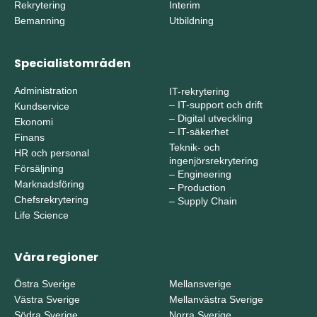
Rekrytering
Interim
Bemanning
Utbildning
Specialistområden
Administration
IT-rekrytering
–
IT-support och drift
Kundservice
–
Digital utveckling
Ekonomi
–
IT-säkerhet
Finans
Teknik- och
HR och personal
ingenjörsrekrytering
Försäljning
–
Engineering
Marknadsföring
–
Production
Chefsrekrytering
–
Supply Chain
Life Science
Våra regioner
Östra Sverige
Mellansverige
Västra Sverige
Mellanvästra Sverige
Södra Sverige
Norra Sverige