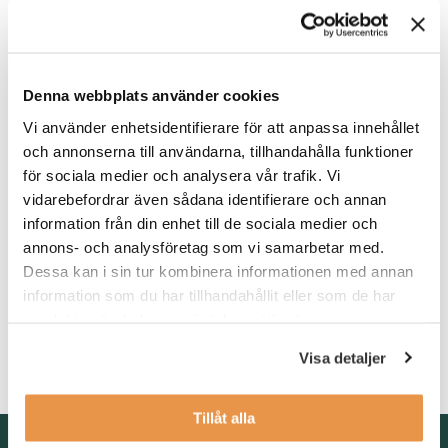
liknande arbetsuppgifter som ekonomiassistent. Du har vana att
arbeta med periodiseringar och kontering av fakturor. Det är ett
plus om du har erfarenhet av bokslutsarbete, representation och
momsfrågor.
Denna webbplats använder cookies
Vidare behöver du ha goda kunskaper i Officepaketet generellt
Vi använder enhetsidentifierare för att anpassa innehållet
och framför allt Excel, där pivottabell och vlockup kunskaper
och annonserna till användarna, tillhandahålla funktioner
krävs.
för sociala medier och analysera vår trafik. Vi
Meriterande systemkunskaper: Navision och/eller SAP samt
vidarebefordrar även sådana identifierare och annan
Palette.
information från din enhet till de sociala medier och
annons- och analysföretag som vi samarbetar med.
Som person är du strukturerad, noggrann och har en god
Dessa kan i sin tur kombinera informationen med annan
samarbetsförmåga. Du är lyhörd och tar ansvar för dina
information som du har tillhandahållit eller som de har
arbetsuppgifter.
samlat in när du har använt deras tjänster.
Visa detaljer
Tillåt alla
Kontakta oss