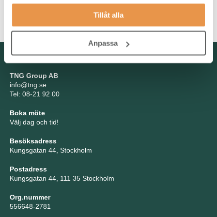
att du, precis som oss, är social och kan bidra till ett gott
Tillåt alla
arbetsklimat.
Anpassa
Kontakta oss
TNG Group AB
info@tng.se
Tel: 08-21 92 00
Boka möte
Välj dag och tid!
Besöksadress
Kungsgatan 44, Stockholm
Postadress
Kungsgatan 44, 111 35 Stockholm
Org.nummer
556648-2781