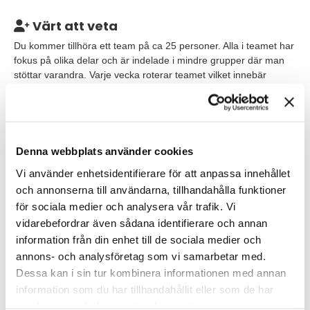
Värt att veta
Du kommer tillhöra ett team på ca 25 personer. Alla i teamet har
fokus på olika delar och är indelade i mindre grupper där man
stöttar varandra. Varje vecka roterar teamet vilket innebär
variation i arbetet och att man har stor möjlighet att utvecklas.
Tjänsten startar omgående och utgår från huvudkontoret i
centrala Stockholm i fräscha lokaler väldigt nära Odenplan med
goda kommunikationer.
Denna webbplats använder cookies
Vi använder enhetsidentifierare för att anpassa innehållet
och annonserna till användarna, tillhandahålla funktioner
Våra förväntningar
för sociala medier och analysera vår trafik. Vi
Som person söker vi dig med en relevant utbildning inom
vidarebefordrar även sådana identifierare och annan
ekonomi eller så har du en erfarenhet med dig där du har
information från din enhet till de sociala medier och
arbetat inom olika områden såsom ekonomi, kundservice eller
annons- och analysföretag som vi samarbetar med.
administration. Du tycker om att lära dig nya system och har en
Dessa kan i sin tur kombinera informationen med annan
förståelse kring systemens betydelse samtidigt som du har en
information som du har tillhandahållit eller som de har
stark kunskap inom Excel. Kundreskontra och
samlat in när du har använt deras tjänster.
leverantörresekontra känner du dig trygg med likaväl så enklare