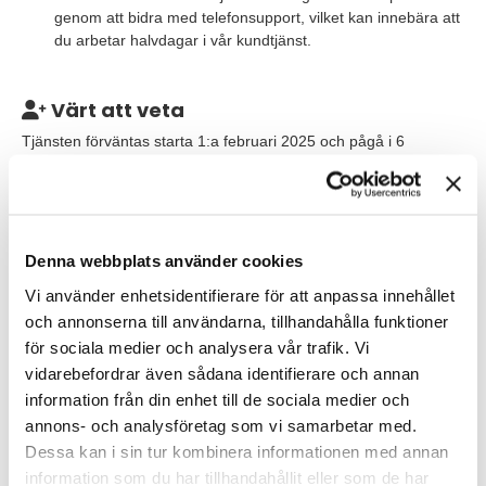
genom att bidra med telefonsupport, vilket kan innebära att
du arbetar halvdagar i vår kundtjänst.
Värt att veta
Tjänsten förväntas starta
1:a februari 2025
och pågå i 6
månader med god möjlighet till förlängning. Skanska tillämpar
en flexibel arbetsplats med möjlighet att arbeta hemifrån. De
sitter i fina lokaler i Stadshagen med goda
kommunikationsförbindelser. Jobbet är på heltid med arbetstider
förlagda under kontorstider.
Denna webbplats använder cookies
Vi använder enhetsidentifierare för att anpassa innehållet
Notera att detta är en anställning som konsult hos TNG, där du
och annonserna till användarna, tillhandahålla funktioner
blir uthyrd till Skanska. Hos TNG får du en trygg anställning med
kollektivavtal via Unionen; schyssta anställningsvillkor,
för sociala medier och analysera vår trafik. Vi
försäkringar, tjänstepension och semester. Liksom
vidarebefordrar även sådana identifierare och annan
friskvårdsbidrag och företagshälsovård.
information från din enhet till de sociala medier och
annons- och analysföretag som vi samarbetar med.
Våra förväntningar
Dessa kan i sin tur kombinera informationen med annan
information som du har tillhandahållit eller som de har
Vi söker dig med en akademisk examen inom ekonomi och som