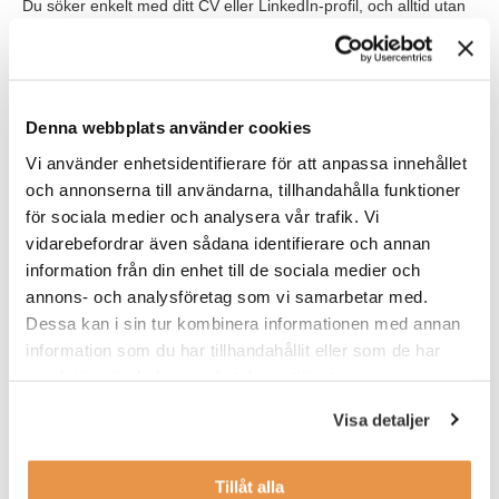
Du söker enkelt med ditt CV eller LinkedIn-profil, och alltid utan
personligt brev. Motivera istället kort i ansökningsformuläret
varför du söker jobbet. Du kan sedan följa din ansökan live via
hemsidan. Har du frågor är du varmt välkommen att kontakta
ansvarig rekryterare.
Denna webbplats använder cookies
Våra förväntningar
Vi använder enhetsidentifierare för att anpassa innehållet
och annonserna till användarna, tillhandahålla funktioner
För att trivas i rollen bör du ha god erfarenhet av ett företags
löpande ekonomiarbete och ha arbetat med löneadministration.
för sociala medier och analysera vår trafik. Vi
Då det förekommer texter och samtal på engelska ser vi helst
vidarebefordrar även sådana identifierare och annan
att du är flytande i engelska i tal och skrift. Har du erfarenhet av
information från din enhet till de sociala medier och
något av systemen, Visma, Hogia och Fortnox är det
annons- och analysföretag som vi samarbetar med.
meriterande.
Dessa kan i sin tur kombinera informationen med annan
Då det är en liten organisation ser vi helst att du är självständig
information som du har tillhandahållit eller som de har
med en bra initiativförmåga.
samlat in när du har använt deras tjänster.
Visa detaljer
Tillåt alla