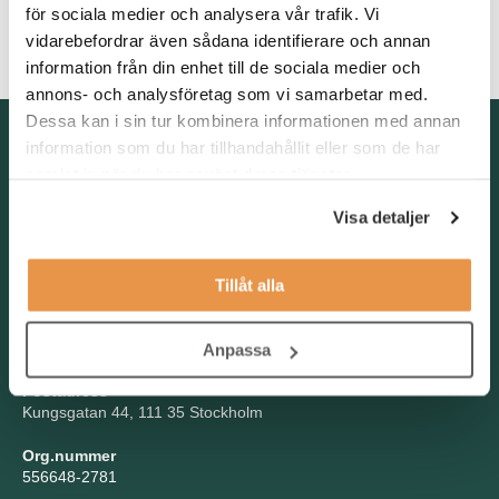
för sociala medier och analysera vår trafik. Vi
Som person är du noggrann, strukturerad och kan arbeta såväl
vidarebefordrar även sådana identifierare och annan
självständigt som i team.
information från din enhet till de sociala medier och
annons- och analysföretag som vi samarbetar med.
Dessa kan i sin tur kombinera informationen med annan
Kontakta oss
information som du har tillhandahållit eller som de har
samlat in när du har använt deras tjänster.
TNG Group AB
info@tng.se
Visa detaljer
Tel: 08-21 92 00
Boka möte
Välj dag och tid!
Tillåt alla
Besöksadress
Kungsgatan 44, Stockholm
Anpassa
Postadress
Kungsgatan 44, 111 35 Stockholm
Org.nummer
556648-2781