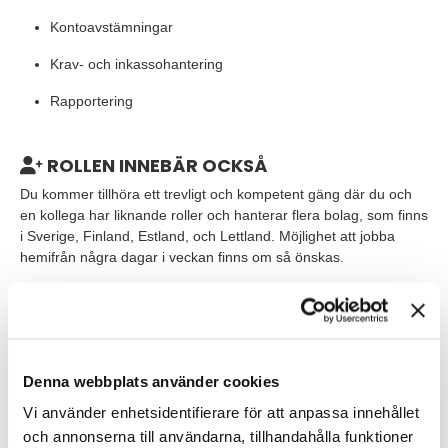
Kontoavstämningar
Krav- och inkassohantering
Rapportering
ROLLEN INNEBÄR OCKSÅ
Du kommer tillhöra ett trevligt och kompetent gäng där du och
en kollega har liknande roller och hanterar flera bolag, som finns
i Sverige, Finland, Estland, och Lettland. Möjlighet att jobba
hemifrån några dagar i veckan finns om så önskas.
VEM ÄR DU?
Du har en relevant ekonomiutbildning och erfarenhet av
ovanstående arbetsuppgifter. Vidare har du arbetat i
Denna webbplats använder cookies
affärssystem samt har goda kunskaper i Excel. Då du kommer
att arbeta med bolag som finns både i och utanför Sverige är din
Vi använder enhetsidentifierare för att anpassa innehållet
svenska och engelska god, både i tal och skrift.
och annonserna till användarna, tillhandahålla funktioner