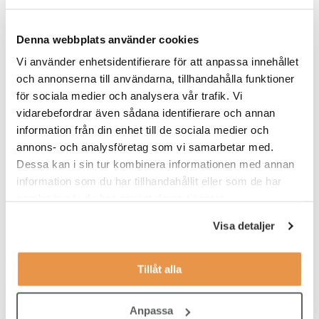
Värt att veta
Denna webbplats använder cookies
ATEA söker alltså två personer . En till kundreskontra en till
leverantörsreskontra och båda tjänsterna inleds med sex
Vi använder enhetsidentifierare för att anpassa innehållet
månader som konsult innan överrekryteringen.
och annonserna till användarna, tillhandahålla funktioner
för sociala medier och analysera vår trafik. Vi
Tjänsterna skall tillsättas omedelbart så sök redan idag! Först till
vidarebefordrar även sådana identifierare och annan
kvarn.....
information från din enhet till de sociala medier och
annons- och analysföretag som vi samarbetar med.
Våra förväntningar
Dessa kan i sin tur kombinera informationen med annan
För tjänsten som ekonomiassistent på
information som du har tillhandahållit eller som de har
leverantörsreskontra
behöver du ha gymnasial utbildning eller
samlat in när du har använt deras tjänster.
motsvarande inom ekonomi samt ett par års erfarenhet inom
liknande arbetsuppgifter eller som ekonomiassistent. Vana av
Visa detaljer
periodiseringar och vana av kontering av
representationsfakturor. Meriterande är vana av bokslutsarbete,
representation och momsfrågor.
Tillåt alla
Vi ser vidare att du har goda kunskaper i Officepaketet generellt
Anpassa
framför allt Excel, där pivottabell och vlockup kunskaper