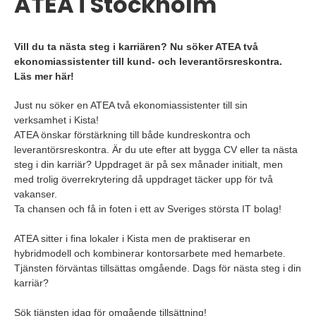
ATEA i Stockholm
Vill du ta nästa steg i karriären? Nu söker ATEA två
ekonomiassistenter till kund- och leverantörsreskontra.
Läs mer här!
Just nu söker en ATEA två ekonomiassistenter till sin
verksamhet i Kista!
ATEA önskar förstärkning till både kundreskontra och
leverantörsreskontra. Är du ute efter att bygga CV eller ta nästa
steg i din karriär? Uppdraget är på sex månader initialt, men
med trolig överrekrytering då uppdraget täcker upp för två
vakanser.
Ta chansen och få in foten i ett av Sveriges största IT bolag!
ATEA sitter i fina lokaler i Kista men de praktiserar en
hybridmodell och kombinerar kontorsarbete med hemarbete.
Tjänsten förväntas tillsättas omgående. Dags för nästa steg i din
karriär?
Sök tjänsten idag för omgående tillsättning!