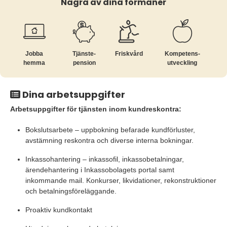
Några av dina förmåner
Jobba
Tjänste­
Friskvård
Kompetens­
hemma
pension
utveckling
Dina arbetsuppgifter
Arbetsuppgifter för tjänsten inom kundreskontra:
Bokslutsarbete – uppbokning befarade kundförluster,
avstämning reskontra och diverse interna bokningar.
Inkassohantering – inkassofil, inkassobetalningar,
ärendehantering i Inkassobolagets portal samt
inkommande mail. Konkurser, likvidationer, rekonstruktioner
och betalningsföreläggande.
Proaktiv kundkontakt