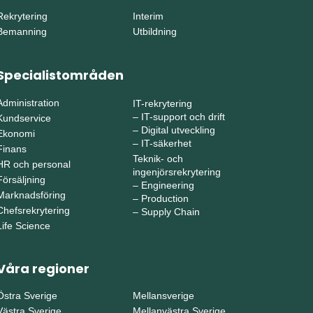
Rekrytering
Interim
Bemanning
Utbildning
Specialistområden
Administration
IT-rekrytering
–
IT-support och drift
Kundservice
–
Digital utveckling
Ekonomi
–
IT-säkerhet
Finans
Teknik- och
HR och personal
ingenjörsrekrytering
Försäljning
–
Engineering
Marknadsföring
–
Production
Chefsrekrytering
–
Supply Chain
Life Science
Våra regioner
Östra Sverige
Mellansverige
Västra Sverige
Mellanvästra Sverige