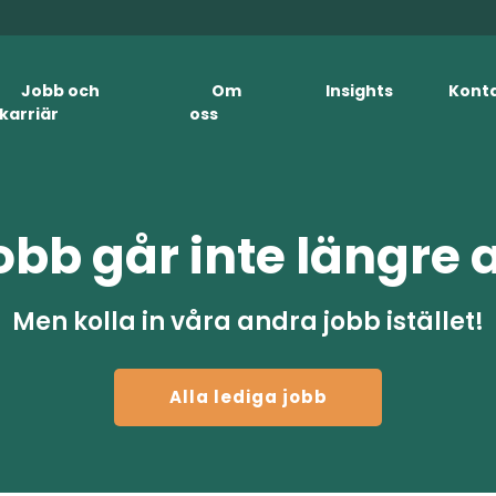
Jobb och
Om
Insights
Kont
karriär
oss
obb går inte längre 
Men kolla in våra andra jobb istället!
Alla lediga jobb