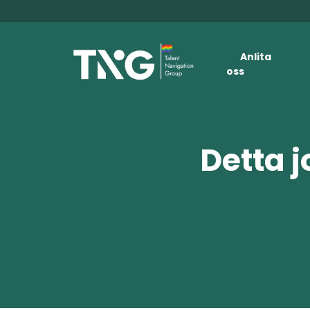
Anlita
oss
Detta j