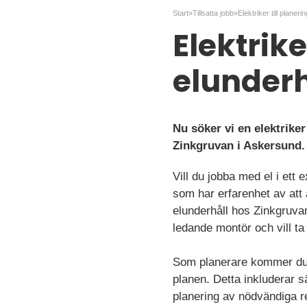
Start
»
Tillsatta jobb
»
Elektriker till planeri
Elektrike
elunderh
Nu söker vi en elektrike
Zinkgruvan i Askersund.
Vill du jobba med el i ett
som har erfarenhet av att 
elunderhåll hos Zinkgruvan
ledande montör och vill ta
Som planerare kommer du a
planen. Detta inkluderar sä
planering av nödvändiga r