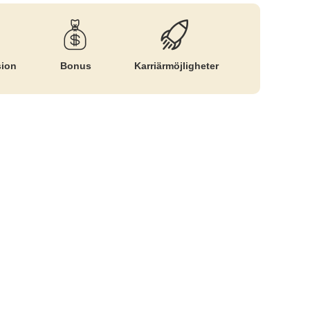
sion
Bonus
Karriär­möjligheter