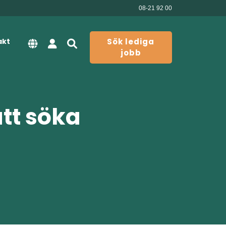
08-21 92 00
akt
Sök lediga
jobb
att söka