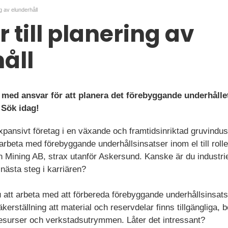
ng av elunderhåll
r till planering av
åll
r med ansvar för att planera det förebyggande underhålle
 Sök idag!
 expansivt företag i en växande och framtidsinriktad gruvindus
arbeta med förebyggande underhållsinsatser inom el till roll
 Mining AB, strax utanför Askersund. Kanske är du industrie
 nästa steg i karriären?
tt arbeta med att förbereda förebyggande underhållsinsats
kerställning att material och reservdelar finns tillgängliga, 
esurser och verkstadsutrymmen. Låter det intressant?