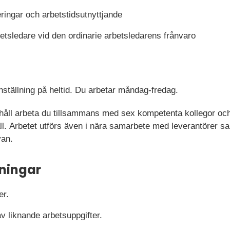
ringar och arbetstidsutnyttjande
betsledare vid den ordinarie arbetsledarens frånvaro
anställning på heltid. Du arbetar måndag-fredag.
åll arbeta du tillsammans med sex kompetenta kollegor och n
ll. Arbetet utförs även i nära samarbete med leverantörer s
van.
ningar
er.
v liknande arbetsuppgifter.