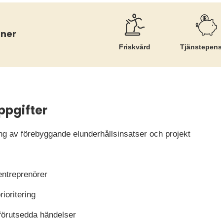
åner
Friskvård
Tjänste­pen
ppgifter
ng av förebyggande elunderhållsinsatser och projekt
entreprenörer
rioritering
förutsedda händelser