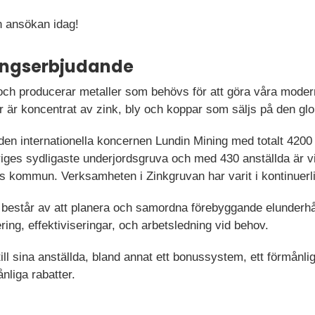
 ansökan idag!
ningserbjudande
och producerar metaller som behövs för att göra våra modern
er är koncentrat av zink, bly och koppar som säljs på den g
den internationella koncernen Lundin Mining med totalt 4200
iges sydligaste underjordsgruva och med 430 anställda är vi
s kommun. Verksamheten i Zinkgruvan har varit i kontinuerli
består av att planera och samordna förebyggande elunderhåll
ring, effektiviseringar, och arbetsledning vid behov.
ill sina anställda, bland annat ett bonussystem, ett förmånlig
nliga rabatter.