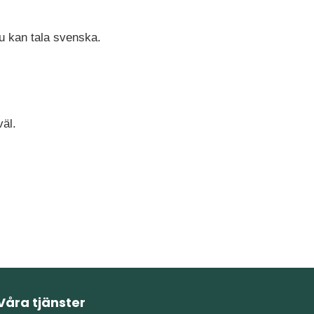
du kan tala svenska.
 väl.
Våra tjänster