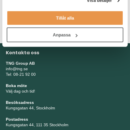
Visa detaljer
Du gillar att ta egna initiativ, få saker att hända och är
ansvarsfull för dina projekt samt resultat.
Tillåt alla
Du bör ha goda kunskaper i engelska och svenska, både i tal
samt skrift.
Anpassa
Kontakta oss
TNG Group AB
info@tng.se
Tel: 08-21 92 00
Boka möte
Välj dag och tid!
Besöksadress
Kungsgatan 44, Stockholm
Postadress
Kungsgatan 44, 111 35 Stockholm