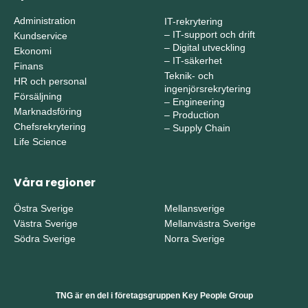
Administration
IT-rekrytering
–
IT-support och drift
Kundservice
–
Digital utveckling
Ekonomi
–
IT-säkerhet
Finans
Teknik- och
HR och personal
ingenjörsrekrytering
Försäljning
–
Engineering
Marknadsföring
–
Production
Chefsrekrytering
–
Supply Chain
Life Science
Våra regioner
Östra Sverige
Mellansverige
Västra Sverige
Mellanvästra Sverige
Södra Sverige
Norra Sverige
TNG är en del i företagsgruppen Key People Group