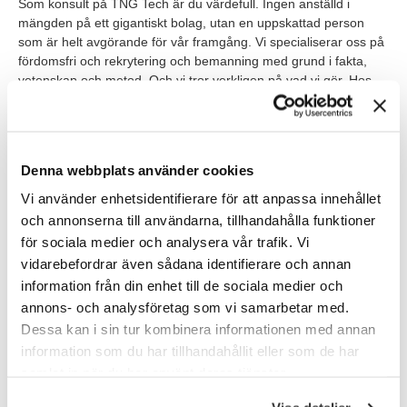
Som konsult på TNG Tech är du värdefull. Ingen anställd i
mängden på ett gigantiskt bolag, utan en uppskattad person
som är helt avgörande för vår framgång. Vi specialiserar oss på
fördomsfri och rekrytering och bemanning med grund i fakta,
vetenskap och metod. Och vi tror verkligen på vad vi gör. Hos
oss är det din kompetens, motivation och potential som spelar
roll – och inget annat!
Vi hjälper dig att hitta spännande uppdrag som stärker det bästa
Denna webbplats använder cookies
du har – din kompetens. Rent praktiskt innebär konsultjobbet att
du är anställd av oss (men vill du hellre arbeta som
Vi använder enhetsidentifierare för att anpassa innehållet
underkonsult så går det också bra), och har din arbetsplats hos
och annonserna till användarna, tillhandahålla funktioner
någon av våra kunder.
för sociala medier och analysera vår trafik. Vi
vidarebefordrar även sådana identifierare och annan
Våra förväntningar
information från din enhet till de sociala medier och
annons- och analysföretag som vi samarbetar med.
Vi söker dig som har en akademisk ingenjörsexamen inom el,
elektronik och elkraft eller motsvarande och över 5 års
Dessa kan i sin tur kombinera informationen med annan
dokumenterad erfarenhet på området.
information som du har tillhandahållit eller som de har
samlat in när du har använt deras tjänster.
Det är givet att du har ett stort intresse för teknikutveckling
att du är driven och gillar att ha en roll med många kontaktytor.