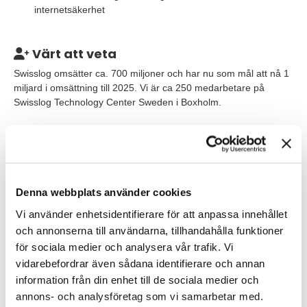
internetsäkerhet
Värt att veta
Swisslog omsätter ca. 700 miljoner och har nu som mål att nå 1
miljard i omsättning till 2025. Vi är ca 250 medarbetare på
Swisslog Technology Center Sweden i Boxholm.
Du kommer att ingå i funktionen Development och arbeta i en
högteknologisk miljö tillsammans med kompetenta och
engagerade kollegor i Boxholm. Rapporterar gör du direkt till
Head of Development som också finns på plats.
Denna webbplats använder cookies
För tjänsten erbjuds du bl.a. kollektivavtal, friskvårdsbidrag och
Vi använder enhetsidentifierare för att anpassa innehållet
flexibla arbetstider. De finns möjlighet att delvis arbeta
och annonserna till användarna, tillhandahålla funktioner
hemifrån. Inom Swisslog finns det också goda möjlighet att
utvecklas utomlands inom koncernen.
för sociala medier och analysera vår trafik. Vi
vidarebefordrar även sådana identifierare och annan
information från din enhet till de sociala medier och
Våra förväntningar
annons- och analysföretag som vi samarbetar med.
Vi ser gärna att du har arbetat med standarder och normer