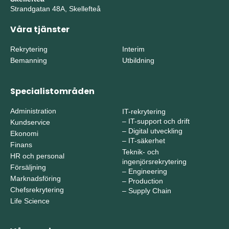
Strandgatan 48A, Skellefteå
Våra tjänster
Rekrytering
Interim
Bemanning
Utbildning
Specialistområden
Administration
IT-rekrytering
–
IT-support och drift
Kundservice
–
Digital utveckling
Ekonomi
–
IT-säkerhet
Finans
Teknik- och
HR och personal
ingenjörsrekrytering
Försäljning
–
Engineering
Marknadsföring
–
Production
Chefsrekrytering
–
Supply Chain
Life Science