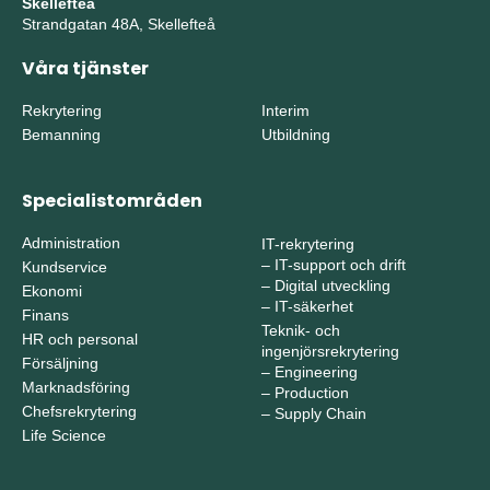
Skellefteå
Strandgatan 48A, Skellefteå
Våra tjänster
Rekrytering
Interim
Bemanning
Utbildning
Specialistområden
Administration
IT-rekrytering
–
IT-support och drift
Kundservice
–
Digital utveckling
Ekonomi
–
IT-säkerhet
Finans
Teknik- och
HR och personal
ingenjörsrekrytering
Försäljning
–
Engineering
Marknadsföring
–
Production
Chefsrekrytering
–
Supply Chain
Life Science