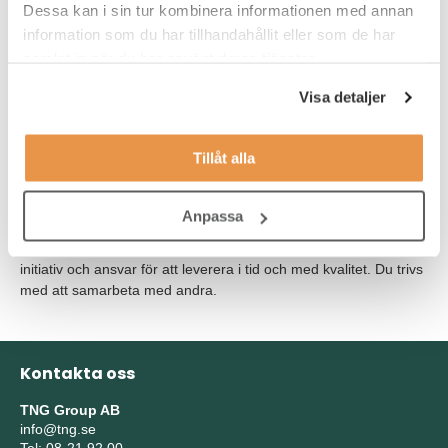
Dessa kan i sin tur kombinera informationen med annan
söka tjänsten.
information som du har tillhandahållit eller som de har
Goda kunskaper inom elkonstruktion
samlat in när du har använt deras tjänster.
Goda kunskaper i Excel
Visa detaljer
Goda kunskaper i både svenska och i engelska
Tillåt alla
Det är meriterande om du har goda kunskaper inom PLC-
programmering
Anpassa
Du är serviceinriktad och kommunikativt lagd och du tar gärna
initiativ och ansvar för att leverera i tid och med kvalitet. Du trivs
med att samarbeta med andra.
Kontakta oss
TNG Group AB
info@tng.se