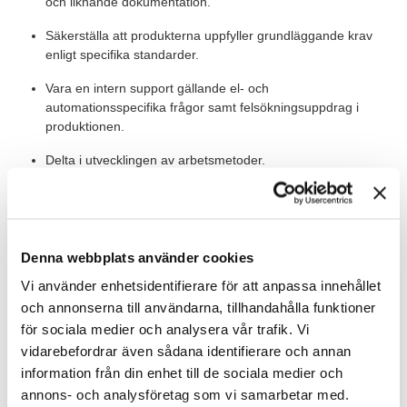
och liknande dokumentation.
Säkerställa att produkterna uppfyller grundläggande krav
enligt specifika standarder.
Vara en intern support gällande el- och
automationsspecifika frågor samt felsökningsuppdrag i
produktionen.
Delta i utvecklingen av arbetsmetoder.
ROLLEN INNEBÄR OCKSÅ
Du kommer även arbeta med idrifttagning, systembeskrivningar
Denna webbplats använder cookies
och/eller projektledning inom el beroende på intresse och
erfarenhet.
Vi använder enhetsidentifierare för att anpassa innehållet
och annonserna till användarna, tillhandahålla funktioner
VEM ÄR DU?
för sociala medier och analysera vår trafik. Vi
vidarebefordrar även sådana identifierare och annan
Du har en eftergymnasial utbildning inom el/automation.
information från din enhet till de sociala medier och
Har du motsvarande kunskaper som du genom
annons- och analysföretag som vi samarbetar med.
arbetslivserfarenhet skaffat dig, är även du välkommen att