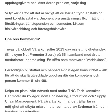
uppdragsgivare och löser deras problem, varje dag.
Vi tycker därför att det är viktigt att du har en trygg anställning
med kollektivavtal via Unionen, bra anställningsvillkor, rätt lön,
försäkringar, tjänstepension och semester. Liksom
friskvårdsbidrag och företagshälsovård.
Hos oss kommer du:
Trivas på jobbet! Våra konsulter 2019 gav oss ett nöjdhetsindex
(Employee Net Promoter Score) på 55 i samband med årets
medarbetarundersökning. En siffra som motsvarar "världsklass".
Personligen bli stöttad och peppad av din egen konsultchef – allt
för att du ska få utvecklade uppdrag där din kompetens och
person kommer till sin rätt.
Knipa en plats i vårt nätverk med andra TNG Tech-konsulter.
Här möter du kollegor inom Engineering, Production och Supply
Chain Management. På våra återkommande träffar får ni
möjlighet att utbyta erfarenheter och ta del av lärdomar från den
interima konsultrollen.