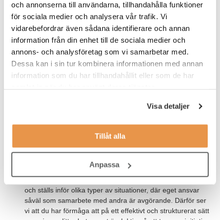
och annonserna till användarna, tillhandahålla funktioner
för sociala medier och analysera vår trafik. Vi
Våra förväntningar
vidarebefordrar även sådana identifierare och annan
information från din enhet till de sociala medier och
Då du kommer att ha självständigt personalansvar ser vi att
annons- och analysföretag som vi samarbetar med.
du har viss erfarenhet av att leda personal, har god
Dessa kan i sin tur kombinera informationen med annan
människokännedom och är tydlig i din kommunikation.
information som du har tillhandahållit eller som de har
Vi är ett auktoriserat bemanningsföretag med kollektivavtal
samlat in när du har använt deras tjänster.
(tjänstemannaavtalet) och ser det därför som meriterande
om du har erfarenhet av att läsa och tolka kollektivavtal
Visa detaljer
samt har erfarenhet från bemanningsbranschen.
I tjänsten ansvarar du för tidrapportering, förberedande
Tillåt alla
löneberäkning samt fakturering. Vi ser därför det
meriterande med viss erfarenhet inom ekonomi och/eller
lön.
Anpassa
I rollen som konsultchef möter du hela tiden nya människor
och ställs inför olika typer av situationer, där eget ansvar
såväl som samarbete med andra är avgörande. Därför ser
vi att du har förmåga att på ett effektivt och strukturerat sätt