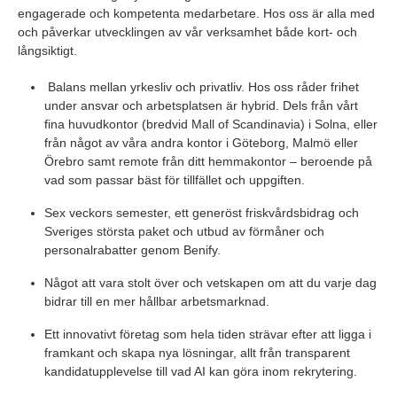
engagerade och kompetenta medarbetare. Hos oss är alla med
och påverkar utvecklingen av vår verksamhet både kort- och
långsiktigt.
Balans mellan yrkesliv och privatliv. Hos oss råder frihet
under ansvar och arbetsplatsen är hybrid. Dels från vårt
fina huvudkontor (bredvid Mall of Scandinavia) i Solna, eller
från något av våra andra kontor i Göteborg, Malmö eller
Örebro samt remote från ditt hemmakontor – beroende på
vad som passar bäst för tillfället och uppgiften.
Sex veckors semester, ett generöst friskvårdsbidrag och
Sveriges största paket och utbud av förmåner och
personalrabatter genom Benify.
Något att vara stolt över och vetskapen om att du varje dag
bidrar till en mer hållbar arbetsmarknad.
Ett innovativt företag som hela tiden strävar efter att ligga i
framkant och skapa nya lösningar, allt från transparent
kandidatupplevelse till vad AI kan göra inom rekrytering.