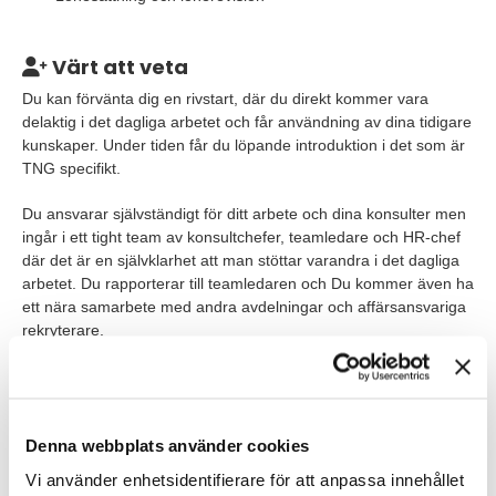
Värt att veta
Du kan förvänta dig en rivstart, där du direkt kommer vara
delaktig i det dagliga arbetet och får användning av dina tidigare
kunskaper. Under tiden får du löpande introduktion i det som är
TNG specifikt.
Du ansvarar självständigt för ditt arbete och dina konsulter men
ingår i ett tight team av konsultchefer, teamledare och HR-chef
där det är en självklarhet att man stöttar varandra i det dagliga
arbetet. Du rapporterar till teamledaren och Du kommer även ha
ett nära samarbete med andra avdelningar och affärsansvariga
rekryterare.
Dina blivande kollegor har ett högt driv, stort engagemang och
en vilja att leverera resultat i världsklass.
Tjänsten är en tillsvidareanställning och planerad start är så
Denna webbplats använder cookies
snart rätt person kan vara på plats. Urval sker löpande och
Vi använder enhetsidentifierare för att anpassa innehållet
tjänsten kan komma att tillsättas innan sista ansökningsdatum.