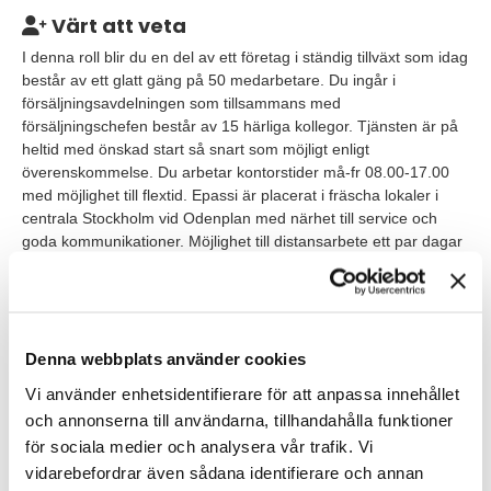
Värt att veta
I denna roll blir du en del av ett företag i ständig tillväxt som idag
består av ett glatt gäng på 50 medarbetare. Du ingår i
försäljningsavdelningen som tillsammans med
försäljningschefen består av 15 härliga kollegor. Tjänsten är på
heltid med önskad start så snart som möjligt enligt
överenskommelse. Du arbetar kontorstider må-fr 08.00-17.00
med möjlighet till flextid. Epassi är placerat i fräscha lokaler i
centrala Stockholm vid Odenplan med närhet till service och
goda kommunikationer. Möjlighet till distansarbete ett par dagar
i veckan. Du erbjuds fast lön med provisionstillägg samt fina
förmåner.
Våra förväntningar
Denna webbplats använder cookies
För att lyckas i rollen är det en fördel om du jobbat med
Vi använder enhetsidentifierare för att anpassa innehållet
försäljning tidigare men din bakgrund eller utbildning är inte det
och annonserna till användarna, tillhandahålla funktioner
viktigaste. Att du brinner för försäljning, är nyfiken och
för sociala medier och analysera vår trafik. Vi
målfokuserad är mer intressant. Vi tror att du vill fortsätta att
utvecklas som säljare, är engagerad och trivs i en
vidarebefordrar även sådana identifierare och annan