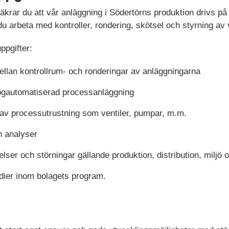
säkrar du att vår anläggning i Södertörns produktion drivs på
 du arbeta med kontroller, rondering, skötsel och styrning av
ppgifter:
lan kontrollrum- och ronderingar av anläggningarna
högautomatiserad processanläggning
l av processutrustning som ventiler, pumpar, m.m.
h analyser
lser och störningar gällande produktion, distribution, miljö 
udier inom bolagets program.