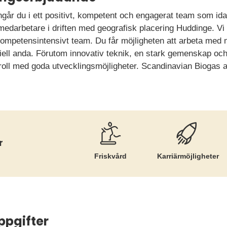
 ingår du i ett positivt, kompetent och engagerat team som id
medarbetare i driften med geografisk placering Huddinge. Vi
t kompetensintensivt team. Du får möjligheten att arbeta med 
riell anda. Förutom innovativ teknik, en stark gemenskap oc
 roll med goda utvecklingsmöjligheter. Scandinavian Biogas 
r
Friskvård
Karriär­möjligheter
ppgifter