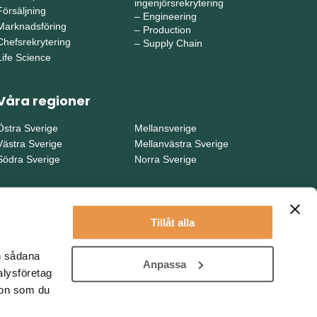
ingenjörsrekrytering
Försäljning
–
Engineering
Marknadsföring
–
Production
Chefsrekrytering
–
Supply Chain
Life Science
Våra regioner
Östra Sverige
Mellansverige
Västra Sverige
Mellanvästra Sverige
Södra Sverige
Norra Sverige
Tillåt alla
en sådana
Anpassa
alysföretag
ion som du