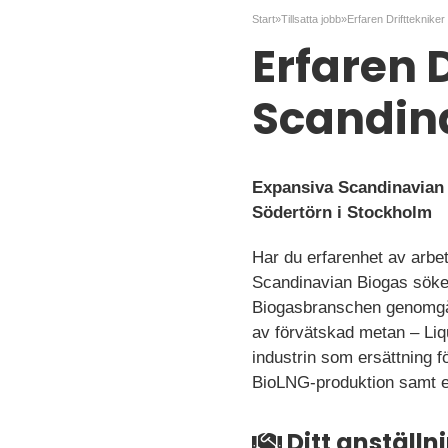
Start
»
Tillsatta jobb
»
Erfaren D
Scandin
Expansiva Scandinavian B
Södertörn i Stockholm
Har du erfarenhet av arbet
Scandinavian Biogas söker 
Biogasbranschen genomgår 
av förvätskad metan – Liqu
industrin som ersättning f
BioLNG-produktion samt et
Ditt anställ