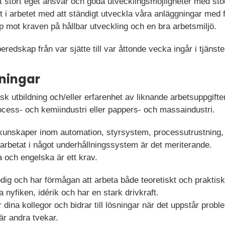
tt stort eget ansvar och goda utvecklingsmöjligheter med stö
vt i arbetet med att ständigt utveckla våra anläggningar med 
p mot kraven på hållbar utveckling och en bra arbetsmiljö.
eredskap från var sjätte till var åttonde vecka ingår i tjänste
ningar
sk utbildning och/eller erfarenhet av liknande arbetsuppgifte
rocess- och kemiindustri eller pappers- och massaindustri.
unskaper inom automation, styrsystem, processutrustning, 
 arbetat i något underhållningssystem är det meriterande.
och engelska är ett krav.
dig och har förmågan att arbeta både teoretiskt och praktis
 nyfiken, idérik och har en stark drivkraft.
dina kollegor och bidrar till lösningar när det uppstår prob
r andra tvekar.