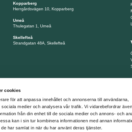
Kopparberg
Herrgårdsvägen 10, Kopparberg
Umeå
Thulegatan 1, Umeå
Skellefteå
Strandgatan 48A, Skellefteå
r cookies
erare för att anpassa innehållet och annonserna till användarna,
ör sociala medier och analysera vår trafik. Vi vidarebefordrar äv
ormation från din enhet till de sociala medier och annons- och an
TNG är en del i företagsgruppen Key People Group
ssa kan i sin tur kombinera informationen med annan informat
om de har samlat in när du har använt deras tjänster.