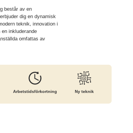
ag består av en
 erbjuder dig en dynamisk
modern teknik, innovation i
h en inkluderande
anställda omfattas av
Arbetstids­förkortning
Ny teknik