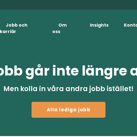
Jobb och
Om
Insights
Kont
karriär
oss
obb går inte längre 
Men kolla in våra andra jobb istället!
Alla lediga jobb