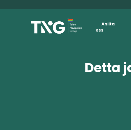
Anlita
oss
Detta j