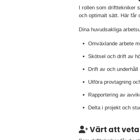
I rollen som drifttekniker 
och optimalt sätt. Här får
Dina huvudsakliga arbetsu
Omväxlande arbete mel
Skötsel och drift av 
Drift av och underhål
Utföra provtagning oc
Rapportering av avvike
Delta i projekt och st
Värt att veta