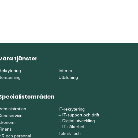
Våra tjänster
Rekrytering
Interim
Bemanning
Utbildning
Specialistområden
Administration
IT-rekrytering
–
IT-support och drift
Kundservice
–
Digital utveckling
Ekonomi
–
IT-säkerhet
Finans
Teknik- och
HR och personal