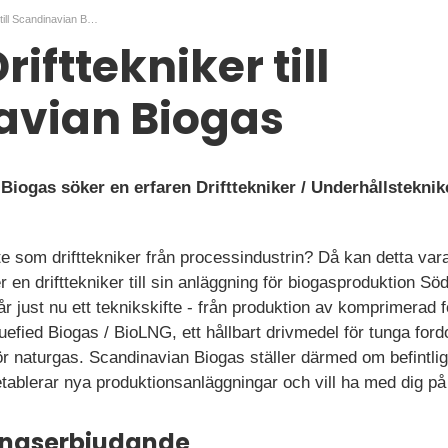
Erfaren Drifttekniker till Scandinavian Biogas
rifttekniker till
avian Biogas
iogas söker en erfaren Drifttekniker / Underhållsteknike
e som drifttekniker från processindustrin? Då kan detta vara 
en drifttekniker till sin anläggning för biogasproduktion Sö
just nu ett teknikskifte - från produktion av komprimerad fo
efied Biogas / BioLNG, ett hållbart drivmedel för tunga for
ör naturgas. Scandinavian Biogas ställer därmed om befintliga
ablerar nya produktionsanläggningar och vill ha med dig på
ningserbjudande