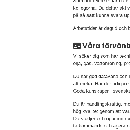
Som drifttekniker får du e
kollegorna. Du deltar akti
på så sätt kunna svara up
Arbetstider är dagtid och b
Våra förvänt
Vi söker dig som har tekni
olja, gas, vattenrening, p
Du har god datavana och k
att meka. Har dur tidigare
Goda kunskaper i svenska 
Du är handlingskraftig, mo
hög kvalitet genom att vara
Du stödjer och uppmuntrar 
ta kommando och agera nä