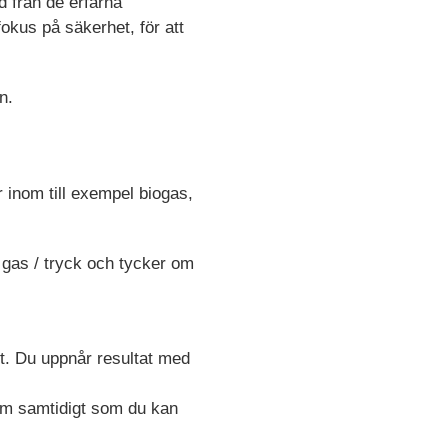
d från de erfarna
fokus på säkerhet, för att
n.
r inom till exempel biogas,
gas / tryck och tycker om
kt. Du uppnår resultat med
lem samtidigt som du kan