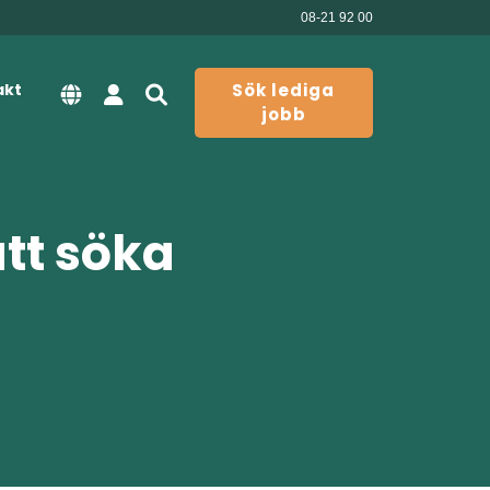
08-21 92 00
akt
Sök lediga
jobb
att söka