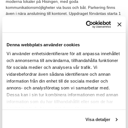
moderna lokaler på Hisingen, med goda
kommunikationsmöjligheter via buss och båt. Parkering finns
även i nära anslutning till kontoret. Uppdraget förväntas starta 1
september och pågå i 6 månader, med goda möjligheter till
anställning hos företaget efter inhyrd period. Arbetstiderna är
vanliga kontorstider, ca 8:00 - 17:00, med möjlighet till
hemarbete 1 dag i veckan.
Denna webbplats använder cookies
Du blir en del av ett sammansvetsat team på sju personer och
Vi använder enhetsidentifierare för att anpassa innehållet
du rapporterar till ekonomichefen.
och annonserna till användarna, tillhandahålla funktioner
De system du kommer att jobba i är: Jeeves, Visma och Excel.
för sociala medier och analysera vår trafik. Vi
vidarebefordrar även sådana identifierare och annan
information från din enhet till de sociala medier och
Våra förväntningar
annons- och analysföretag som vi samarbetar med.
Vi söker dig som är en trygg och lösningsorienterad
Dessa kan i sin tur kombinera informationen med annan
ekonomiassistent med mycket god erfarenhet av kund- och
information som du har tillhandahållit eller som de har
leverantörskontra i större bolag. Du har ett skarpt sinne för
samlat in när du har använt deras tjänster.
detaljer och god förståelse för redovisning. Du trivs i en
föränderlig miljö där du får ta ansvar och bidra med
Visa detaljer
förbättringar.