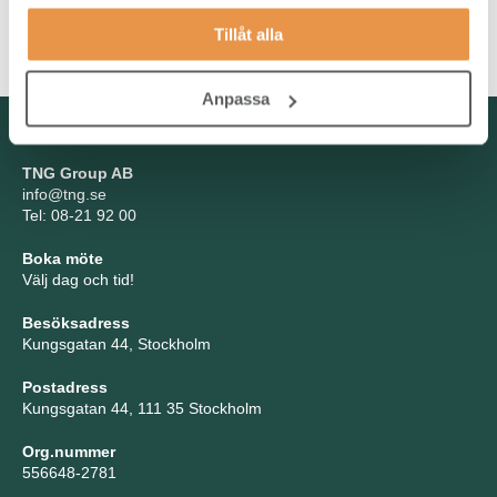
Du har goda kunskaper i Excel och kan snabbt sätta dig in i nya
Tillåt alla
affärssystem. Flytande engelska och svenska är ett krav.
Anpassa
Kontakta oss
TNG Group AB
info@tng.se
Tel: 08-21 92 00
Boka möte
Välj dag och tid!
Besöksadress
Kungsgatan 44, Stockholm
Postadress
Kungsgatan 44, 111 35 Stockholm
Org.nummer
556648-2781