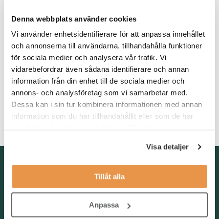
arbetet några år som inköpare, materialkoordinator alt inom
Denna webbplats använder cookies
leverantörskedjan -supply chain?
Vi använder enhetsidentifierare för att anpassa innehållet
Som person är du självständig, ambitiös och agerar på eget
och annonserna till användarna, tillhandahålla funktioner
initiativ och får saker att hända. Du är resultatorienterad,
för sociala medier och analysera vår trafik. Vi
systematisk, metodisk och förstår och analyserar komplexa
vidarebefordrar även sådana identifierare och annan
frågor och problem snabbt. Vidare är du öppen för förändring
information från din enhet till de sociala medier och
och vågar ifrågasätta traditionella tillvägagångssätt.
annons- och analysföretag som vi samarbetar med.
Du talar och skriver svenska och engelska obehindrat då vi
Dessa kan i sin tur kombinera informationen med annan
arbetar både nationellt och internationellt samt är en van
information som du har tillhandahållit eller som de har
användare av att arbeta i affärssystem och Excel.
samlat in när du har använt deras tjänster.
Visa detaljer
Kontakta oss
Tillåt alla
TNG Group AB
info@tng.se
Tel: 08-21 92 00
Anpassa
Boka möte