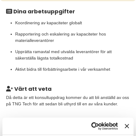
Dina arbetsuppgifter
Koordinering av kapaciteter globalt
Rapportering och eskalering av kapaciteter hos
materialleverantörer
Upprätta ramavtal med utvalda leverantörer för att
säkerställa lägsta totalkostnad
Aktivt bidra till förbättringsarbete i vår verksamhet
Värt att veta
Då detta är ett konsultuppdrag kommer du att bli anställd av oss
på TNG Tech för att sedan bli uthyrd till en av våra kunder.
Våra förväntningar
Vi söker dig som har en relevant utbildning för tjänsten samt
flera års erfarenhet av liknande arbetsuppgifter. Kanske har du