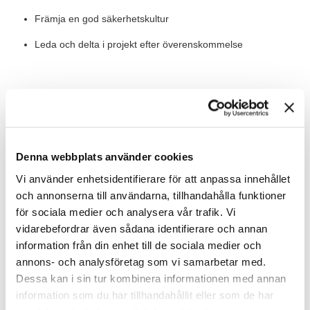
Främja en god säkerhetskultur
Leda och delta i projekt efter överenskommelse
Värt att veta
Rollen innebär att man arbetar med säkerhetsrelaterade
Denna webbplats använder cookies
processer och arbetsuppgifter. I rollen ingår även att stötta och
utbilda organisationen samt att samordna övergripande QMS-
Vi använder enhetsidentifierare för att anpassa innehållet
frågor. Du kommer att medverka i Euromaint Rails QMS-råd
och annonserna till användarna, tillhandahålla funktioner
samt vara en del av Euromaint Rails centrala QMS-enhet.
för sociala medier och analysera vår trafik. Vi
vidarebefordrar även sådana identifierare och annan
Tjänsten är en tillsvidareanställning på heltid, stationeringsort
information från din enhet till de sociala medier och
Stockholm som kan diskuteras för rätt kandidat.
annons- och analysföretag som vi samarbetar med.
Dessa kan i sin tur kombinera informationen med annan
Våra förväntningar
information som du har tillhandahållit eller som de har
Vi söker dig som har högskole- eller universitetsexamen samt