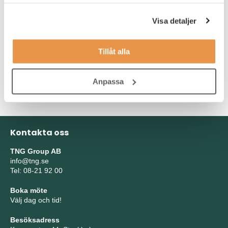
samlat in när du har använt deras tjänster.
minst 3-4 års relevant erfarenhet. Det är meriterande om du har
erfarenhet av Lean production eller motsvarande samt kvalitets-
Visa detaljer
och miljöledningssystem enligt ISO 9001 och ISO 14000 samt
ISO 45001. Du har tidigare utvecklat och förbättrat
ledningssystem samt tillsett att systemen uppfyller aktuella
Tillåt alla
standarder, lagkrav och kundkrav.
Slutligen besitter du mycket goda kunskaper i svenska, både tal
Anpassa
och skrift.
Kontakta oss
TNG Group AB
info@tng.se
Tel: 08-21 92 00
Boka möte
Välj dag och tid!
Besöksadress