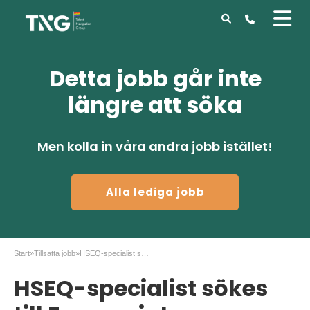
Detta jobb går inte
längre att söka
Men kolla in våra andra jobb istället!
Alla lediga jobb
Start
»
Tillsatta jobb
»
HSEQ-specialist sökes till Euromaint
HSEQ-specialist sökes