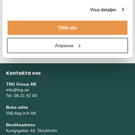
högpresterande miljö där ditt bidrag blir en viktig kugge i
den dagliga verksamheten.
Visa detaljer
Du är van att uttrycka dig obehindrat på engelska och
svenska i både tal och skrift.
Tillåt alla
Du har goda kunskaper inom Office programmen, främst
Outlook, Word och PowerPoint.
Anpassa
Kontakta oss
TNG Group AB
info@tng.se
Tel: 08-21 92 00
Boka möte
Välj dag och tid!
Besöksadress
Kungsgatan 44, Stockholm