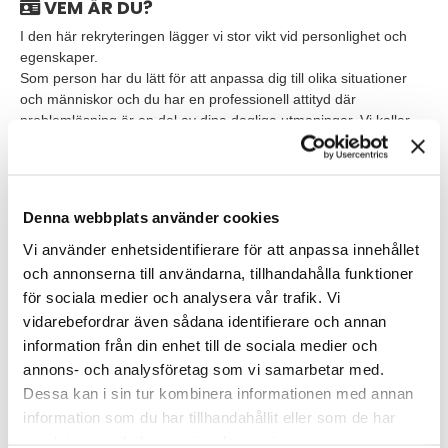
VEM ÄR DU?
I den här rekryteringen lägger vi stor vikt vid personlighet och
egenskaper.
Som person har du lätt för att anpassa dig till olika situationer
och människor och du har en professionell attityd där
problemlösning är en del av dina dagliga utmaningar. Vi kallar
det för en can do attityd, dvs här finns inga omöjliga uppgifter –
bara olika sätt att lösa det på. För att passa in i kulturen har du
ett noggrant och strukturerat arbetssätt och en i grunden en
positiv och nyfiken inställning till dig själv samt dina kollegor.
Denna webbplats använder cookies
Dina tidigare erfarenheter har gett dig god
koordineringsförmåga och du trivs med att arbeta i högt tempo
Vi använder enhetsidentifierare för att anpassa innehållet
där teamets behov styr din arbetsdag. Du drivs av att hjälpa
och annonserna till användarna, tillhandahålla funktioner
andra, skapa goda relationer och är en prestigelös person
för sociala medier och analysera vår trafik. Vi
samtidigt som du har hög integritet.
vidarebefordrar även sådana identifierare och annan
information från din enhet till de sociala medier och
Du som söker har en gymnasieexamen, gärna
annons- och analysföretag som vi samarbetar med.
kompletterad med en eftergymnasial utbildning till exempel
Dessa kan i sin tur kombinera informationen med annan
inom administration eller service.
information som du har tillhandahållit eller som de har
Du har erfarenhet av en liknande roll och trivs i en
samlat in när du har använt deras tjänster.