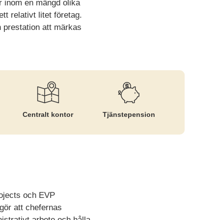
er inom en mängd olika
relativt litet företag.
 prestation att märkas
Centralt kontor
Tjänste­pension
rojects och EVP
gör att chefernas
istrativt arbete och hålla