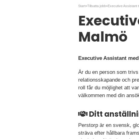
Start
»
Tillsatta jobb
»
Executive
Malmö
Executive Assistant med
Är du en person som trivs
relationsskapande och pre
roll får du möjlighet att 
välkommen med din ansö
Ditt anställ
Perstorp är en svensk, glo
sträva efter hållbara frams