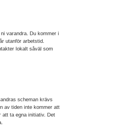
r ni varandra. Du kommer i
r utanför arbetstid.
ntakter lokalt såväl som
ra andras scheman krävs
en av tiden inte kommer att
tt ta egna initiativ. Det
a.