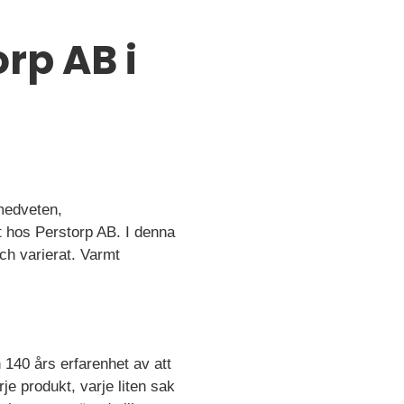
orp AB i
smedveten,
t hos Perstorp AB. I denna
och varierat. Varmt
 140 års erfarenhet av att
rje produkt, varje liten sak