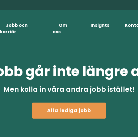
Jobb och
Om
Insights
Kont
karriär
oss
obb går inte längre 
Men kolla in våra andra jobb istället!
Alla lediga jobb