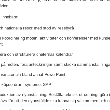
åden.
 innebära:
ch nationella resor med stöd av resebyrå
 koordinering möten, aktiviteter och konferenser med kunder
nt
tera och strukturera chefernas kalendrar
a på möten, föra anteckningar samt skicka sammanställningar 
nsmaterial i bland annat PowerPoint
inköpsordrar i systemet SAP
troduktion av nyanställning. Beställa teknisk utrustning, gör
rävs för att den nyanställde ska känna sig välkommen och