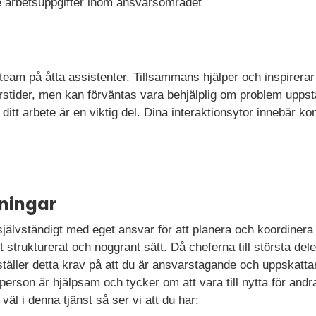
e arbetsuppgifter inom ansvarsområdet
 team på åtta assistenter. Tillsammans hjälper och inspirera
rstider, men kan förväntas vara behjälplig om problem uppstå
itt arbete är en viktig del. Dina interaktionsytor innebär ko
ningar
jälvständigt med eget ansvar för att planera och koordine
t strukturerat och noggrant sätt. Då cheferna till största del
täller detta krav på att du är ansvarstagande och uppskattar a
person är hjälpsam och tycker om att vara till nytta för andr
 väl i denna tjänst så ser vi att du har: