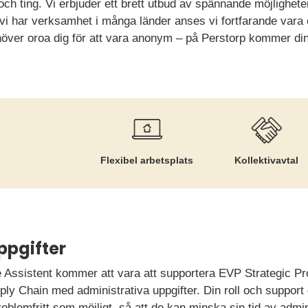
och ting. Vi erbjuder ett brett utbud av spännande möjlighet
 har verksamhet i många länder anses vi fortfarande vara ett 
ehöver oroa dig för att vara anonym – på Perstorp kommer din
Flexibel arbetsplats
Kollektiv­avtal
ppgifter
 Assistent kommer att vara att supportera EVP Strategic P
ly Chain med administrativa uppgifter. Din roll och support 
roblemfritt som möjligt, så att de kan minska sin tid av admin