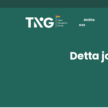
Anlita
oss
Detta j