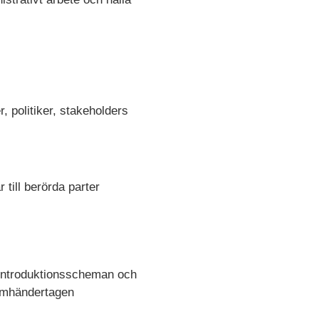
, politiker, stakeholders
till berörda parter
a introduktionsscheman och
 omhändertagen