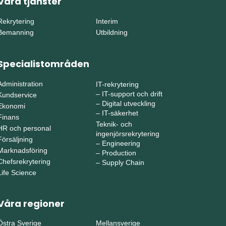
Våra tjänster
Rekrytering
Interim
Bemanning
Utbildning
Specialistområden
Administration
IT-rekrytering
–
IT-support och drift
Kundservice
–
Digital utveckling
Ekonomi
–
IT-säkerhet
Finans
Teknik- och
HR och personal
ingenjörsrekrytering
Försäljning
–
Engineering
Marknadsföring
–
Production
Chefsrekrytering
–
Supply Chain
Life Science
Våra regioner
Östra Sverige
Mellansverige