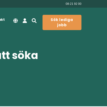
08-21 92 00
akt
Sök lediga
jobb
att söka