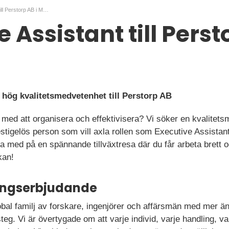
Executive Assistant till Perstorp AB i Malmö
 Assistant till Perst
 hög kvalitetsmedvetenhet till Perstorp AB
 med att organisera och effektivisera? Vi söker en kvalitet
stigelös person som vill axla rollen som Executive Assistan
vara med på en spännande tillväxtresa där du får arbeta brett 
kan!
ningserbjudande
bal familj av forskare, ingenjörer och affärsmän med mer än
teg. Vi är övertygade om att varje individ, varje handling, va