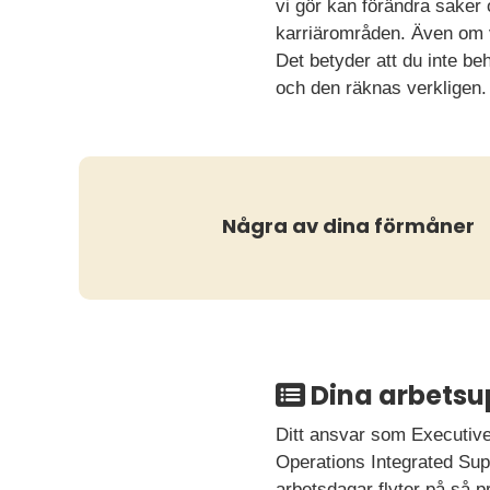
vi gör kan förändra saker 
karriärområden. Även om vi
Det betyder att du inte b
och den räknas verkligen.
Några av dina förmåner
Dina arbetsu
Ditt ansvar som Executive
Operations Integrated Supp
arbetsdagar flyter på så p