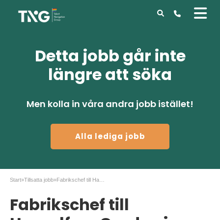
Detta jobb går inte
längre att söka
Men kolla in våra andra jobb istället!
Alla lediga jobb
Start
»
Tillsatta jobb
»
Fabrikschef till Hasselfors Garden i Perstorp
Fabrikschef till