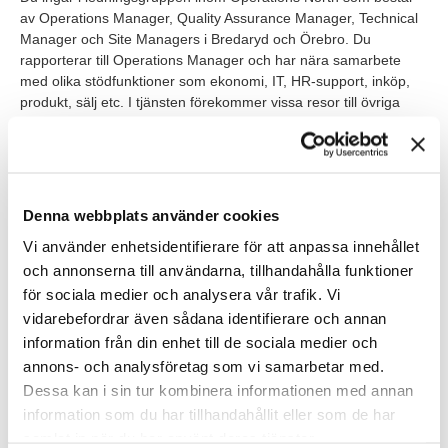
av Operations Manager, Quality Assurance Manager, Technical
Manager och Site Managers i Bredaryd och Örebro. Du
rapporterar till Operations Manager och har nära samarbete
med olika stödfunktioner som ekonomi, IT, HR-support, inköp,
produkt, sälj etc. I tjänsten förekommer vissa resor till övriga
fabriker och verksamheter, nationellt och internationellt.
Då koncernspråket är engelska sker vissa delar av rekryteringen
på engelska.
Denna webbplats använder cookies
VEM ÄR DU?
Vi använder enhetsidentifierare för att anpassa innehållet
Vi söker dig som har tidigare erfarenhet av en ledande
och annonserna till användarna, tillhandahålla funktioner
befattning med personalansvar. Vi ser gärna att du har ett
för sociala medier och analysera vår trafik. Vi
tekniskt intresse och att du förvärvat dig teknisk erfarenhet
vidarebefordrar även sådana identifierare och annan
genom utbildning eller arbete inom teknik, produktion eller
information från din enhet till de sociala medier och
logistik. Du har erfarenhet av förbättringsarbete och har arbetat
annons- och analysföretag som vi samarbetar med.
med arbetsmiljöfrågor, exempelvis brand och säkerhet. Vidare
Dessa kan i sin tur kombinera informationen med annan
är det meriterande om du har arbetat med lean.
information som du har tillhandahållit eller som de har
Du har god systemvana och sätter dig snabbt in i nya system
samlat in när du har använt deras tjänster.