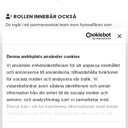
ROLLEN INNEBÄR OCKSÅ
Du ingår i ett sammansvetsat team inom hyresaffären som
arbetar proaktivt och nära den övriga organisationen, såsom
marknad, ekonomi och förvaltning. Din arbetsplats är HSB
Skånes kontor i centrala Lund och du rapporterar till
affärsområdeschefen för avdelningen.
Denna webbplats använder cookies
VEM ÄR DU?
Vi använder enhetsidentifierare för att anpassa innehållet
och annonserna till användarna, tillhandahålla funktioner
För att bli framgångsrik i rollen som fastighetsekonom ser vi att
du har tidigare erfarenhet av en liknande roll inom ekonomi. Vi
för sociala medier och analysera vår trafik. Vi
ser gärna att du har arbetat inom fastighetsbranschen, med
vidarebefordrar även sådana identifierare och annan
fördel om du arbetat med hyresrätter.
information från din enhet till de sociala medier och
annons- och analysföretag som vi samarbetar med.
Du har goda systemkunskaper och är van att arbeta i Excel.
Dessa kan i sin tur kombinera informationen med annan
Vidare behärskar du svenska och engelska obehindrat i tal och
information som du har tillhandahållit eller som de har
skrift då rollen innebär många kontaktytor både internt och
samlat in när du har använt deras tjänster.
externt.