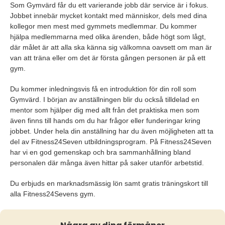
Som Gymvärd får du ett varierande jobb där service är i fokus.
Jobbet innebär mycket kontakt med människor, dels med dina
kollegor men mest med gymmets medlemmar. Du kommer
hjälpa medlemmarna med olika ärenden, både högt som lågt,
där målet är att alla ska känna sig välkomna oavsett om man är
van att träna eller om det är första gången personen är på ett
gym.
Du kommer inledningsvis få en introduktion för din roll som
Gymvärd. I början av anställningen blir du också tilldelad en
mentor som hjälper dig med allt från det praktiska men som
även finns till hands om du har frågor eller funderingar kring
jobbet. Under hela din anställning har du även möjligheten att ta
del av Fitness24Seven utbildningsprogram. På Fitness24Seven
har vi en god gemenskap och bra sammanhållning bland
personalen där många även hittar på saker utanför arbetstid.
Du erbjuds en marknadsmässig lön samt gratis träningskort till
alla Fitness24Sevens gym.