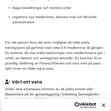
lägga beställningar och hantera order
registrera nya medlemmar, besvara mejl och liknande
administration
För rätt person finns det även möjlighet att hålla enkla
träningspass på gymmet med cirka 6-8 medlemmar åt gången.
Du kommer då visa enkla basövningar som medlemmarna gör i
cirkel i en lättsam och avslappnad atmosfär. Du kommer få en
grundlig utbildning av Fitness24Seven och vara med på pass
själv innan du håller egna pass.
Värt att veta
Under dina arbetspass kommer du att jobba ensam eller
tillsammans på din gymanläggning i Göteborg Sannegården.
Tjänsten är heltid på 100% med arbetstider måndag till torsdag
kl. 12:00 - 20:00 samt fredag kl. 10:00-17:00. Tänkt start är
10/6. Du kommer att få en introduktion som ger dig en bra