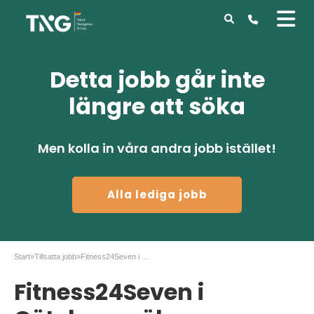
Detta jobb går inte
längre att söka
Men kolla in våra andra jobb istället!
Alla lediga jobb
Start
»
Tillsatta jobb
»
Fitness24Seven i Göteborg söker Gymvärd
Fitness24Seven i