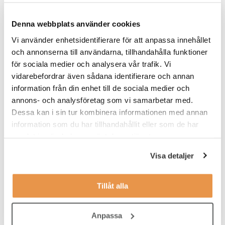
grund att bygga vidare på i rollen som Gymvärd.
Denna webbplats använder cookies
Du planerar själv ditt arbete dagligen och veckovis, så att du
hinner med både kundkontakt och administrativt arbete. Till din
Vi använder enhetsidentifierare för att anpassa innehållet
hjälp har du avstämningar med en area manager, och under
och annonserna till användarna, tillhandahålla funktioner
introduktionen tar du del av vilka rutiner som du behöver ha koll
för sociala medier och analysera vår trafik. Vi
på.
vidarebefordrar även sådana identifierare och annan
information från din enhet till de sociala medier och
Våra förväntningar
annons- och analysföretag som vi samarbetar med.
Dessa kan i sin tur kombinera informationen med annan
Vi söker dig som:
information som du har tillhandahållit eller som de har
har ett intresse för service
samlat in när du har använt deras tjänster.
tycker träning och hälsa är intressant
Visa detaljer
jobbar effektivt, organiserat och självständigt
Tillåt alla
har lätt att anpassa dig efter olika situationer
tycker om att bygga relationer med medlemmar
Anpassa