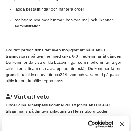
lägga beställningar och hantera order
registrera nya medlemmar, besvara mejl och liknande
administration
För rätt person finns det även möjlighet att hålla enkla
träningspass på gymmet med cirka 6-8 medlemmar åt gången.
Du kommer då visa enkla basövningar som medlemmarna gör i
cirkel i en lättsam och avslappnad atmosfär. Du kommer få en
grundlig utbildning av Fitness24Seven och vara med på pass
själv innan du håller egna pass.
Värt att veta
Under dina arbetspass kommer du att jobba ensam eller
tillsammans på din gymanläggning i Helsingborg Söder.
Tjänsten är deltid på 25% med arbetstider tisdag och torsdag kl.
16:15 - 20:15. Tänkt start är omgående. Du kommer att få en
introduktion som ger dig en bra grund att bygga vidare på i