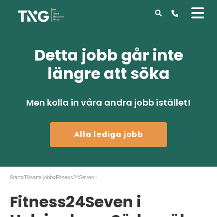
Detta jobb går inte
längre att söka
Men kolla in våra andra jobb istället!
Alla lediga jobb
Start
»
Tillsatta jobb
»
Fitness24Seven i Helsingborg Söder söker Gymvärd
Fitness24Seven i