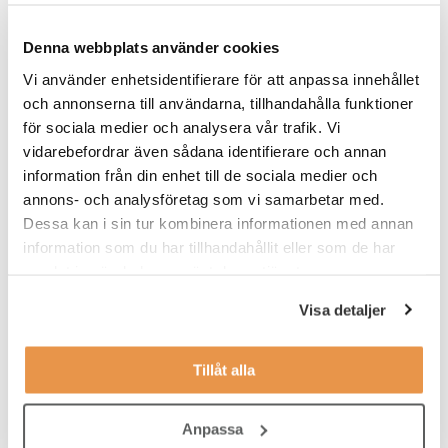
rollen som Gymvärd.
Denna webbplats använder cookies
Du planerar själv ditt arbete dagligen och veckovis, så att du
hinner med både kundkontakt och administrativt arbete. Till din
Vi använder enhetsidentifierare för att anpassa innehållet
hjälp har du avstämningar med en area manager, och under
och annonserna till användarna, tillhandahålla funktioner
introduktionen tar du del av vilka rutiner som du behöver ha koll
för sociala medier och analysera vår trafik. Vi
på.
vidarebefordrar även sådana identifierare och annan
information från din enhet till de sociala medier och
Våra förväntningar
annons- och analysföretag som vi samarbetar med.
Dessa kan i sin tur kombinera informationen med annan
Vi söker dig som:
information som du har tillhandahållit eller som de har
har ett intresse för service
samlat in när du har använt deras tjänster.
tycker träning och hälsa är intressant
Visa detaljer
jobbar effektivt, organiserat och självständigt
Tillåt alla
har lätt att anpassa dig efter olika situationer
tycker om att bygga relationer med medlemmar
Anpassa