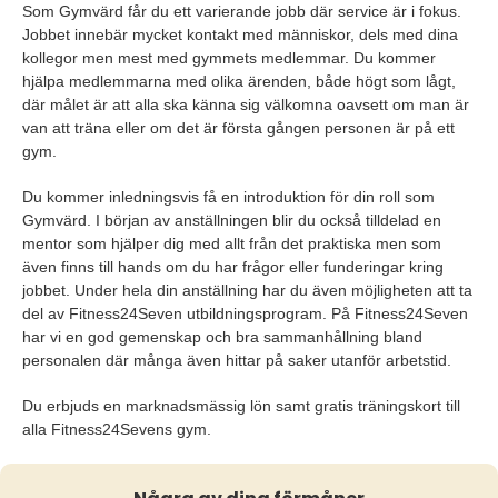
Som Gymvärd får du ett varierande jobb där service är i fokus.
Jobbet innebär mycket kontakt med människor, dels med dina
kollegor men mest med gymmets medlemmar. Du kommer
hjälpa medlemmarna med olika ärenden, både högt som lågt,
där målet är att alla ska känna sig välkomna oavsett om man är
van att träna eller om det är första gången personen är på ett
gym.
Du kommer inledningsvis få en introduktion för din roll som
Gymvärd. I början av anställningen blir du också tilldelad en
mentor som hjälper dig med allt från det praktiska men som
även finns till hands om du har frågor eller funderingar kring
jobbet. Under hela din anställning har du även möjligheten att ta
del av Fitness24Seven utbildningsprogram. På Fitness24Seven
har vi en god gemenskap och bra sammanhållning bland
personalen där många även hittar på saker utanför arbetstid.
Du erbjuds en marknadsmässig lön samt gratis träningskort till
alla Fitness24Sevens gym.