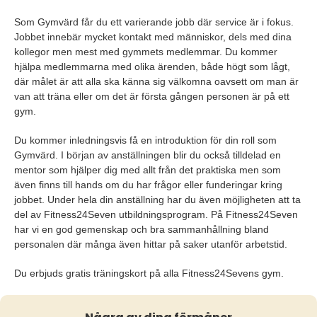
Som Gymvärd får du ett varierande jobb där service är i fokus.
Jobbet innebär mycket kontakt med människor, dels med dina
kollegor men mest med gymmets medlemmar. Du kommer
hjälpa medlemmarna med olika ärenden, både högt som lågt,
där målet är att alla ska känna sig välkomna oavsett om man är
van att träna eller om det är första gången personen är på ett
gym.
Du kommer inledningsvis få en introduktion för din roll som
Gymvärd. I början av anställningen blir du också tilldelad en
mentor som hjälper dig med allt från det praktiska men som
även finns till hands om du har frågor eller funderingar kring
jobbet. Under hela din anställning har du även möjligheten att ta
del av Fitness24Seven utbildningsprogram. På Fitness24Seven
har vi en god gemenskap och bra sammanhållning bland
personalen där många även hittar på saker utanför arbetstid.
Du erbjuds gratis träningskort på alla Fitness24Sevens gym.