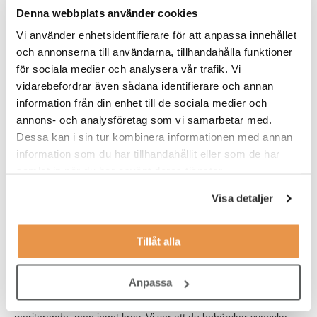
hjälp har du avstämningar med en area manager, och under
Denna webbplats använder cookies
introduktionen tar du del av vilka rutiner som du behöver ha koll
Vi använder enhetsidentifierare för att anpassa innehållet
på.
och annonserna till användarna, tillhandahålla funktioner
för sociala medier och analysera vår trafik. Vi
Våra förväntningar
vidarebefordrar även sådana identifierare och annan
Vi söker dig som:
information från din enhet till de sociala medier och
annons- och analysföretag som vi samarbetar med.
har ett intresse för service
Dessa kan i sin tur kombinera informationen med annan
information som du har tillhandahållit eller som de har
tycker träning och hälsa är intressant
samlat in när du har använt deras tjänster.
jobbar effektivt, organiserat och självständigt
Visa detaljer
har lätt att anpassa dig efter olika situationer
tycker om att bygga relationer med medlemmar
Tillåt alla
ser en långsiktighet med jobbet på Fitness24Seven
Anpassa
Har du tidigare arbetat med ett serviceinriktat jobb är det