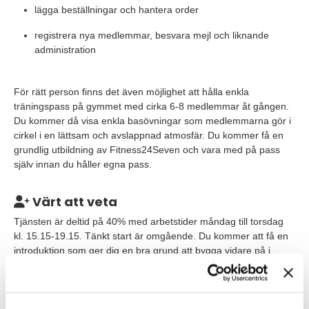
lägga beställningar och hantera order
registrera nya medlemmar, besvara mejl och liknande
administration
För rätt person finns det även möjlighet att hålla enkla
träningspass på gymmet med cirka 6-8 medlemmar åt gången.
Du kommer då visa enkla basövningar som medlemmarna gör i
cirkel i en lättsam och avslappnad atmosfär. Du kommer få en
grundlig utbildning av Fitness24Seven och vara med på pass
själv innan du håller egna pass.
Värt att veta
Tjänsten är deltid på 40% med arbetstider måndag till torsdag
kl. 15.15-19.15. Tänkt start är omgående. Du kommer att få en
introduktion som ger dig en bra grund att bygga vidare på i
rollen som Gymvärd.
Du planerar själv ditt arbete dagligen och veckovis, så att du
hinner med både kundkontakt och administrativt arbete. Till din