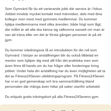
Som Gymvärd får du ett varierande jobb där service är i fokus.
Jobbet innebär mycket kontakt med människor, dels med dina
kollegor men mest med gymmets medlemmar. Du kommer
hjälpa medlemmarna med olika ärenden, både högt som lågt,
där målet är att alla ska känna sig välkomna oavsett om man är
van att träna eller om det är första gången personen är på ett
gym.
Du kommer inledningsvis få en introduktion för din roll som
Gymvärd. I början av anställningen blir du också tilldelad en
mentor som hjälper dig med allt från det praktiska men som
även finns till hands om du har frågor eller funderingar kring
jobbet. Under hela din anställning har du även möjligheten att ta
del av Fitness24Seven utbildningsprogram. På Fitness24Seven
har vi en god gemenskap och bra sammanhållning bland
personalen där många även hittar på saker utanför arbetstid.
Du erbjuds gratis träningskort på alla Fitness24Sevens gym.