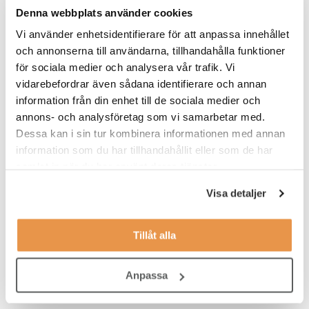
Denna webbplats använder cookies
hjälp har du avstämningar med en area manager, och under
introduktionen tar du del av vilka rutiner som du behöver ha koll
Vi använder enhetsidentifierare för att anpassa innehållet
på.
och annonserna till användarna, tillhandahålla funktioner
för sociala medier och analysera vår trafik. Vi
Våra förväntningar
vidarebefordrar även sådana identifierare och annan
Vi söker dig som:
information från din enhet till de sociala medier och
annons- och analysföretag som vi samarbetar med.
har ett intresse för service
Dessa kan i sin tur kombinera informationen med annan
information som du har tillhandahållit eller som de har
tycker träning och hälsa är intressant
samlat in när du har använt deras tjänster.
jobbar effektivt, organiserat och självständigt
Visa detaljer
har lätt att anpassa dig efter olika situationer
tycker om att bygga relationer med medlemmar
Tillåt alla
ser en långsiktighet med jobbet på Fitness24Seven
Anpassa
är minst 18 år gammal