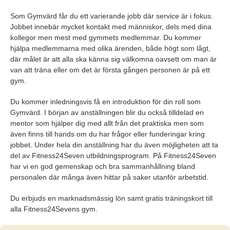
Som Gymvärd får du ett varierande jobb där service är i fokus.
Jobbet innebär mycket kontakt med människor, dels med dina
kollegor men mest med gymmets medlemmar. Du kommer
hjälpa medlemmarna med olika ärenden, både högt som lågt,
där målet är att alla ska känna sig välkomna oavsett om man är
van att träna eller om det är första gången personen är på ett
gym.
Du kommer inledningsvis få en introduktion för din roll som
Gymvärd. I början av anställningen blir du också tilldelad en
mentor som hjälper dig med allt från det praktiska men som
även finns till hands om du har frågor eller funderingar kring
jobbet. Under hela din anställning har du även möjligheten att ta
del av Fitness24Seven utbildningsprogram. På Fitness24Seven
har vi en god gemenskap och bra sammanhållning bland
personalen där många även hittar på saker utanför arbetstid.
Du erbjuds en marknadsmässig lön samt gratis träningskort till
alla Fitness24Sevens gym.