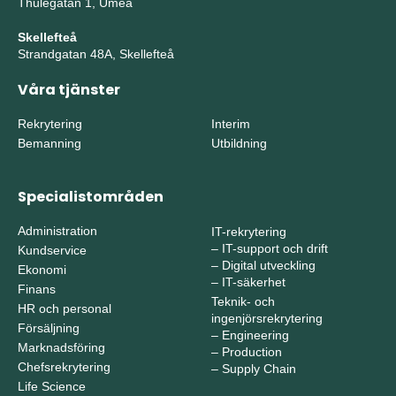
Thulegatan 1, Umeå
Skellefteå
Strandgatan 48A, Skellefteå
Våra tjänster
Rekrytering
Interim
Bemanning
Utbildning
Specialistområden
Administration
IT-rekrytering
–
IT-support och drift
Kundservice
–
Digital utveckling
Ekonomi
–
IT-säkerhet
Finans
Teknik- och
HR och personal
ingenjörsrekrytering
Försäljning
–
Engineering
Marknadsföring
–
Production
Chefsrekrytering
–
Supply Chain
Life Science