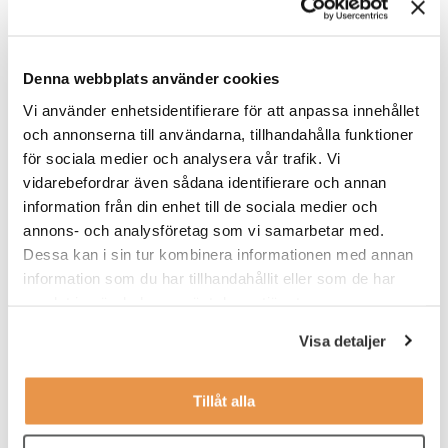
För denna roll ingår anläggningarna i: Högdalen,
Hammarby sjöstad, Hornstull, Lidingö, Flemingsberg,
Denna webbplats använder cookies
Hallunda, Vårberg, Bredäng och Skärholmen.
Vi använder enhetsidentifierare för att anpassa innehållet
Du planerar själv ditt arbete dagligen och veckovis, så att du
och annonserna till användarna, tillhandahålla funktioner
hinner med både kundkontakt och administrativt arbete. Till din
för sociala medier och analysera vår trafik. Vi
hjälp har du avstämningar med en area manager, och under
vidarebefordrar även sådana identifierare och annan
introduktionen tar du del av vilka rutiner som du behöver ha koll
på.
information från din enhet till de sociala medier och
annons- och analysföretag som vi samarbetar med.
Dessa kan i sin tur kombinera informationen med annan
Våra förväntningar
information som du har tillhandahållit eller som de har
Vi söker dig som:
samlat in när du har använt deras tjänster.
har ett intresse för service
Visa detaljer
tycker träning och hälsa är intressant
Tillåt alla
jobbar effektivt, organiserat och självständigt
har lätt att anpassa dig efter olika situationer