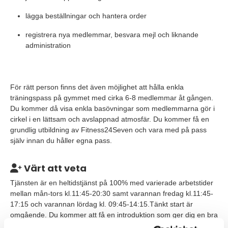
lägga beställningar och hantera order
registrera nya medlemmar, besvara mejl och liknande
administration
För rätt person finns det även möjlighet att hålla enkla
träningspass på gymmet med cirka 6-8 medlemmar åt gången.
Du kommer då visa enkla basövningar som medlemmarna gör i
cirkel i en lättsam och avslappnad atmosfär. Du kommer få en
grundlig utbildning av Fitness24Seven och vara med på pass
själv innan du håller egna pass.
Värt att veta
Tjänsten är en heltidstjänst på 100% med varierade arbetstider
mellan mån-tors kl.11:45-20:30 samt varannan fredag kl.11:45-
17:15 och varannan lördag kl. 09:45-14:15.Tänkt start är
omgående. Du kommer att få en introduktion som ger dig en bra
grund att bygga vidare på i rollen som Gymvärd.