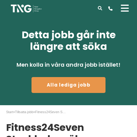
Detta jobb går inte
längre att söka
Men kolla in våra andra jobb istället!
Alla lediga jobb
Start
»
Tillsatta jobb
»
Fitness24Seven Stockholm söker Gymvärd på heltid!
Fitness24Seven