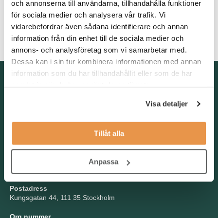
och annonserna till användarna, tillhandahålla funktioner
för sociala medier och analysera vår trafik. Vi
Det är meriterande med tidigare erfarenhet av
fondadministration eller utbildning inom ekonomi men inget
vidarebefordrar även sådana identifierare och annan
absolut krav. Du har god förmåga både i svenska och engelska.
information från din enhet till de sociala medier och
annons- och analysföretag som vi samarbetar med.
Dessa kan i sin tur kombinera informationen med annan
information som du har tillhandahållit eller som de har
Kontakta oss
samlat in när du har använt deras tjänster.
TNG Group AB
Visa detaljer
info@tng.se
Tel: 08-21 92 00
Boka möte
Tillåt alla
Välj dag och tid!
Besöksadress
Anpassa
Kungsgatan 44, Stockholm
Postadress
Kungsgatan 44, 111 35 Stockholm
Org.nummer