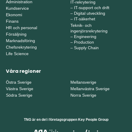
Administration
IT-rekrytering
–
IT-support och drift
Kundservice
–
Digital utveckling
Ekonomi
–
IT-säkerhet
Finans
Teknik- och
HR och personal
ingenjörsrekrytering
Försäljning
–
Engineering
Marknadsföring
–
Production
Chefsrekrytering
–
Supply Chain
Life Science
Våra regioner
Östra Sverige
Mellansverige
Västra Sverige
Mellanvästra Sverige
Södra Sverige
Norra Sverige
TNG är en del i företagsgruppen Key People Group