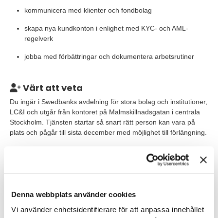
kommunicera med klienter och fondbolag
skapa nya kundkonton i enlighet med KYC- och AML-
regelverk
jobba med förbättringar och dokumentera arbetsrutiner
Värt att veta
Du ingår i Swedbanks avdelning för stora bolag och institutioner,
LC&I och utgår från kontoret på Malmskillnadsgatan i centrala
Stockholm. Tjänsten startar så snart rätt person kan vara på
plats och pågår till sista december med möjlighet till förlängning.
Våra förväntningar
Vi söker dig som har en administrativ ådra och gillar ordning och
reda då det är stora summor som du kommer att hantera i din
roll som fondadministratör. Som person är du stresstålig och
Denna webbplats använder cookies
serviceinriktad och har förmågan att kunna omprioritera under
Vi använder enhetsidentifierare för att anpassa innehållet
dagen när nya uppgifter kommer in.