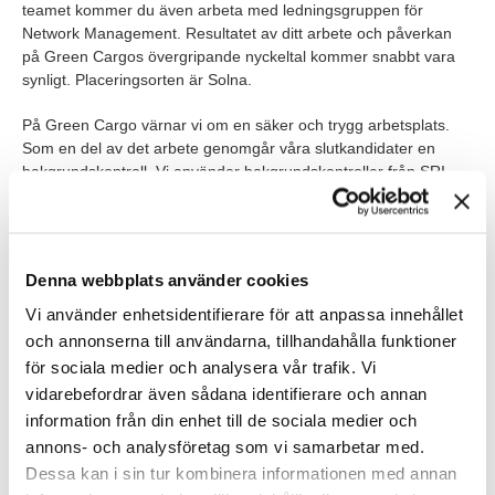
teamet kommer du även arbeta med ledningsgruppen för
Network Management. Resultatet av ditt arbete och påverkan
på Green Cargos övergripande nyckeltal kommer snabbt vara
synligt. Placeringsorten är Solna.
På Green Cargo värnar vi om en säker och trygg arbetsplats.
Som en del av det arbete genomgår våra slutkandidater en
bakgrundskontroll. Vi använder bakgrundskontroller från SRI.
Våra förväntningar
Vi söker dig som vill jobba med kvantitativ och kvalitativ analys
Denna webbplats använder cookies
och är intresserad av logistik och transport. Vi ser gärna att du
har några års erfarenhet av planeringsverksamhet, optimering
Vi använder enhetsidentifierare för att anpassa innehållet
och/eller systematisk analys av stora datamängder. Du har
och annonserna till användarna, tillhandahålla funktioner
relevant en akademisk utbildning, troligen civilingenjör eller
för sociala medier och analysera vår trafik. Vi
annan utbildning med inriktning mot statistik, numerisk analys
vidarebefordrar även sådana identifierare och annan
och/eller logistik. Jobbet ställer krav på att du har goda
information från din enhet till de sociala medier och
kunskaper i svenska och engelska i tal såväl som skrift. Du
annons- och analysföretag som vi samarbetar med.
behärskar Excel och Powerpoint på en hög nivå. Utformning av
alternativa scenarier och förståelse av potentiella konsekvenser
Dessa kan i sin tur kombinera informationen med annan