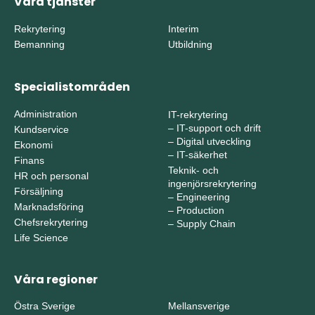
Våra tjänster
Rekrytering
Interim
Bemanning
Utbildning
Specialistområden
Administration
IT-rekrytering
–
IT-support och drift
Kundservice
–
Digital utveckling
Ekonomi
–
IT-säkerhet
Finans
Teknik- och
HR och personal
ingenjörsrekrytering
Försäljning
–
Engineering
Marknadsföring
–
Production
Chefsrekrytering
–
Supply Chain
Life Science
Våra regioner
Östra Sverige
Mellansverige