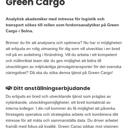
Green Cargo
Analytisk akademiker med intresse för logistik och
transport sökes till rollen som fordonsanalytiker på Green
Cargo i Solna.
Brinner du för att analysera och optimera? Nu har vi möjligheten
att erbjuda en rolig utmaning för dig som vill utvecklas i en bred
roll på en avdelning i förändring. Vill du arbeta i ett kompetent
och målinriktat team där du ges möjlighet att bidra till
utvecklingen av miljövänliga järnvägstransporter för det svenska
näringslivet? Då ska du söka denna tjänst på Green Cargo!
Ditt anställningserbjudande
Du erbjuds en bred och utvecklande tjänst som präglas av
nytänkande, utvecklingsmöjligheter, ett brett kontaktnät av
interna kollegor. I din roll kommer du få möjlighet att påverka
företagets operativa och strategiska arbete och kombinera ditt
intresse för att mäta och sammanställa data. Du driver arbetet
framåt med fokus på kvalité. Green Cargo jobbar mot visionen